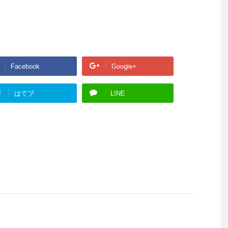
Facebook
Google+
!
はてブ
LINE