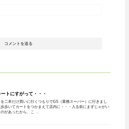
カートにすがって・・・
スを二本だけ買いに行くつもりでGS（業務スーパー）に行きまし
数歩歩いてカートをつかまえて店内に・・・入る前にまずじゃがい
があったから、こ ...