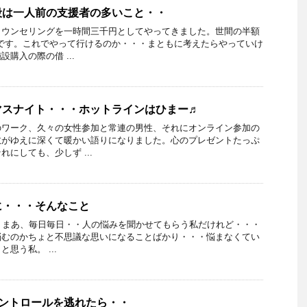
段は一人前の支援者の多いこと・・
カウンセリングを一時間三千円としてやってきました。世間の半額
定です。これでやって行けるのか・・・まともに考えたらやっていけ
購入の際の借 ...
マスナイト・・・ホットラインはひまー♬
のワーク、久々の女性参加と常連の男性、それにオンライン参加の
数がゆえに深くて暖かい語りになりました。心のプレゼントたっぷ
にしても、少しず ...
に・・・そんなこと
15日 まあ、毎日毎日・・人の悩みを聞かせてもらう私だけれど・・・
悩むのかちょと不思議な思いになることばかり・・・悩まなくてい
思う私。 ...
コントロールを逃れたら・・