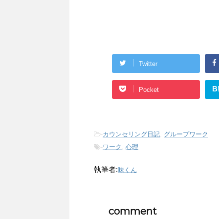
Twitter
B
Pocket
-
カウンセリング日記
,
グループワーク
-
ワーク
,
心理
執筆者:
味くん
comment