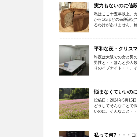
実力もないのに値
私はここ十五年以上、
から1/3ほどの値段設
るわけがありません。施設
平和な夜・クリス
昨夜は大阪での女と男
男性と・・ほんと少人
りのイブナイト・・。それ
悩まなくていいの
投稿日：2024年5月
どうしてそんなことで
いのに、そんなこと・・と
私って何?・・・