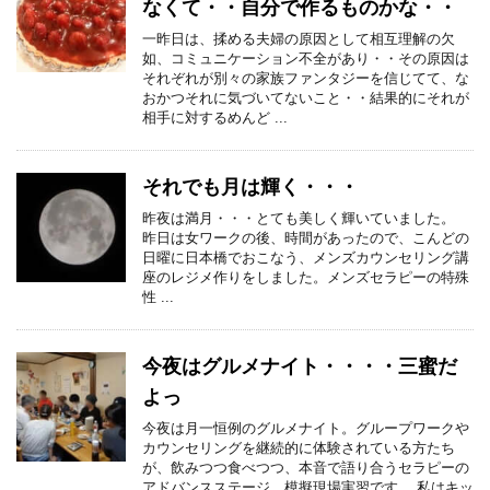
なくて・・自分で作るものかな・・
一昨日は、揉める夫婦の原因として相互理解の欠
如、コミュニケーション不全があり・・その原因は
それぞれが別々の家族ファンタジーを信じてて、な
おかつそれに気づいてないこと・・結果的にそれが
相手に対するめんど ...
それでも月は輝く・・・
昨夜は満月・・・とても美しく輝いていました。
昨日は女ワークの後、時間があったので、こんどの
日曜に日本橋でおこなう、メンズカウンセリング講
座のレジメ作りをしました。メンズセラピーの特殊
性 ...
今夜はグルメナイト・・・・三蜜だ
よっ
今夜は月一恒例のグルメナイト。グループワークや
カウンセリングを継続的に体験されている方たち
が、飲みつつ食べつつ、本音で語り合うセラピーの
アドバンスステージ、模擬現場実習です。 私はキッ