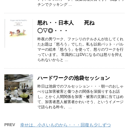
チンでクッキング ...
怒れ・・日本人 死ね
◯▽◎・・・
昨夜の男ワーク、ファシリのテルさんが出してくれ
たお題は「怒ろう」でした。私も以前パット・パル
マーの絵本「怒ろう」を使って、怒りのワークを行
っています。 常識的にはDVになるのは怒りを抑え
られないからと ...
ハードワークの池袋セッション
昨日は池袋でのフルセッション・・・朝一のおしゃ
べりは加害被害と傷つきの関係を深掘りするお話
し。とかく人間関係を加害・被害の文脈に当てはめ
て、加害者悪人被害者かわいそう、というイメージ
で語られる昨今。 ...
PREV
幸せは、小さいものから・・・回復も少しずつ