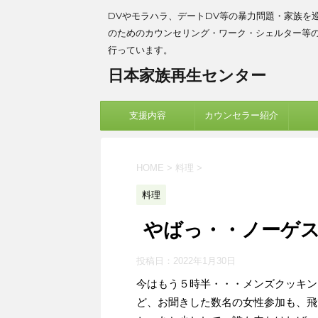
DVやモラハラ、デートDV等の暴力問題・家族を
のためのカウンセリング・ワーク・シェルター等
行っています。
日本家族再生センター
支援内容
カウンセラー紹介
HOME
>
料理
>
料理
やばっ・・ノーゲ
投稿日：
2022年1月30日
今はもう５時半・・・メンズクッキン
ど、お聞きした数名の女性参加も、飛