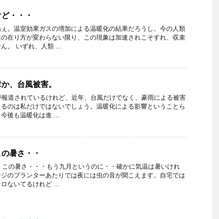
けど・・・
ねぇ。温室効果ガスの増加による温暖化の結果だろうし、今の人類
業の在り方が変わらない限り、この現象は加速されこそすれ、収束
。 いずれ、人類 ...
章か、台風被害。
が報道されているけれど、近年、台風だけでなく、豪雨による被害
じるのは私だけではないでしょう。温暖化による影響ということら
後も温暖化は進 ...
この暑さ・・
続くこの暑さ・・・もう九月というのに・・確かに気温は暑いけれ
ージのプランターあたりでは夜には虫の音が聞こえます。自宅では
ないてるけれど ...