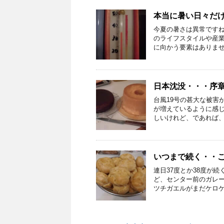
本当に暑い日々だ
今夏の暑さは異常です
のライフスタイルや産
に向かう要素はありません
日本沈没・・・序
台風19号の甚大な被害
が増えているように感
しいけれど、であれば、今
いつまで続く・・
連日37度とか38度が
ど、センター前のガレ
ツチガエルがまだケロケロ