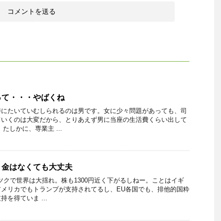
って・・・やばくね
時にたいていむしられるのは男です。女に少々問題があっても、司
ていくのは大変だから、とりあえず男に当座の生活費くらい出して
たしかに、専業主 ...
・金はなくても大丈夫
ツクで世界は大揺れ。株も1300円近く下がるしねー。ことはイギ
メリカでもトランプが支持されてるし、EU各国でも、排他的国粋
を得ていま ...