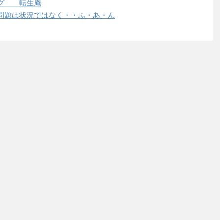
ング 転生庵
問題は状況ではなく・・ふ・あ・ん