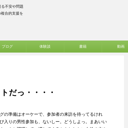
巡る不安や問題
の複合的支援を
ブログ
体験談
書籍
動画
ストだっ・・・・
グの準備はオーケーで、参加者の来訪を待ってるけれ
び入りの男性参加も、ないしー。どうしよっ。まあいい