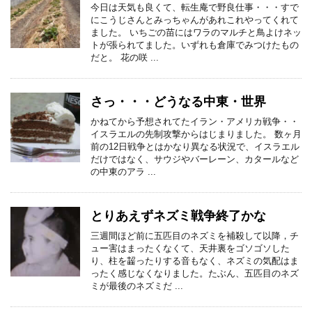
今日は天気も良くて、転生庵で野良仕事・・・すで
にこうじさんとみっちゃんがあれこれやってくれて
ました。 いちごの苗にはワラのマルチと鳥よけネッ
トが張られてました。いずれも倉庫でみつけたもの
だと。 花の咲 ...
さっ・・・どうなる中東・世界
かねてから予想されてたイラン・アメリカ戦争・・
イスラエルの先制攻撃からはじまりました。 数ヶ月
前の12日戦争とはかなり異なる状況で、イスラエル
だけではなく、サウジやバーレーン、カタールなど
の中東のアラ ...
とりあえずネズミ戦争終了かな
三週間ほど前に五匹目のネズミを補殺して以降，チ
ュー害はまったくなくて、天井裏をゴソゴソした
り、柱を齧ったりする音もなく、ネズミの気配はま
ったく感じなくなりました。たぶん、五匹目のネズ
ミが最後のネズミだ ...