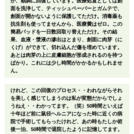
が、順調に回復しています。医療処置としては創
面を洗浄して、ティッシュペーパーとガムテで、
創面が開かないように保護してただけ。消毒薬も
抗生剤も使ってませんから、医療費はゼロ。この
簡易パッドを一日数回取り替えただけ。その結
果、血液・漿液の滲出はとまり、創面に肉芽（に
くげ）ができて、切れ込んだ傷を埋めています。
あとは肉芽の上に皮膚細胞が形成されるのを待つ
ばかり。これには少し時間がかかるかもしれませ
ん。
けれど、この回復のプロセス・・われながらそれ
を美しく感じてしまうのは私が変態だからでしょ
うねえ・・わかってます。（笑）50時間といえば
十年ほど前に鼠径ヘルニアになった時に近くの病
院で手術してもらったけれど、あの時もたしか術
後一泊、50時間で退院したように記憶してます。