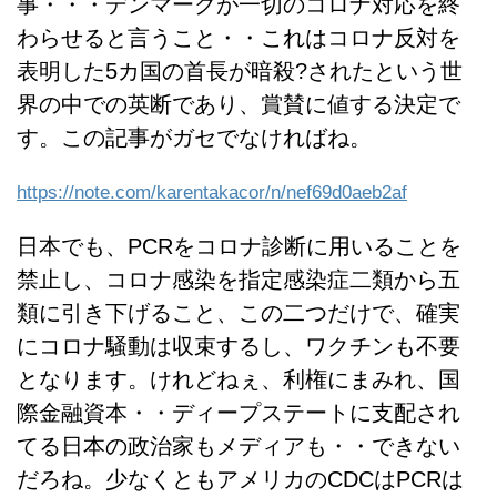
事・・・デンマークが一切のコロナ対応を終
わらせると言うこと・・これはコロナ反対を
表明した5カ国の首長が暗殺?されたという世
界の中での英断であり、賞賛に値する決定で
す。この記事がガセでなければね。
https://note.com/karentakacor/n/nef69d0aeb2af
日本でも、PCRをコロナ診断に用いることを
禁止し、コロナ感染を指定感染症二類から五
類に引き下げること、この二つだけで、確実
にコロナ騒動は収束するし、ワクチンも不要
となります。けれどねぇ、利権にまみれ、国
際金融資本・・ディープステートに支配され
てる日本の政治家もメディアも・・できない
だろね。少なくともアメリカのCDCはPCRは