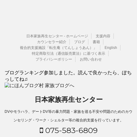
日本家族再生センター - ホームページ
支援内容
カウンセラー紹介
ブログ
書籍
複合的支援施設「転生庵（てんしょうあん）」
English
特定商取引法（通信販売業法）に基づく表示
プライバシーポリシー
お問い合わせ
ブログランキング参加しました。読んで良かったら、ぽち
っしてね♫
日本家族再生センター
DVやモラハラ、デートDV等の暴力問題・家族を巡る不安や問題のためのカウ
ンセリング・ワーク・シェルター等の複合的支援を行っています。
075-583-6809