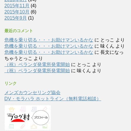
2015年11月
(4)
2015年10月
(6)
2015年9月
(1)
最近のコメント
危機を乗り切る・・・お助けマンいるかな
に
とっこ
より
危機を乗り切る・・・お助けマンいるかな
に
味くん
より
危機を乗り切る・・・お助けマンいるかな
に
長文になっ
ちゃうとっこ
より
（祝）ベランダ発電所発電開始
に
とっこ
より
（祝）ベランダ発電所発電開始
に
味くん
より
リンク
メンズカウンセリング協会
DV・モラハラ ホットライン（無料電話相談）