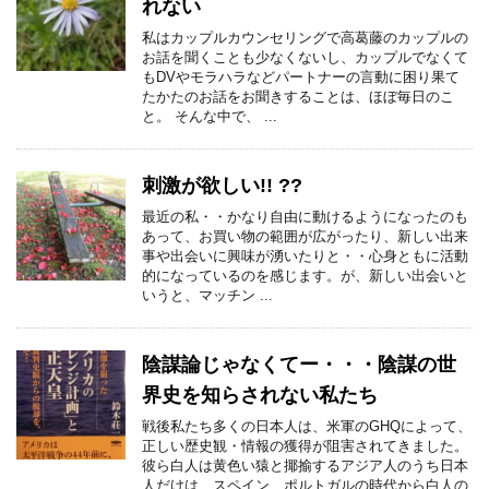
れない
私はカップルカウンセリングで高葛藤のカップルの
お話を聞くことも少なくないし、カップルでなくて
もDVやモラハラなどパートナーの言動に困り果て
たかたのお話をお聞きすることは、ほぼ毎日のこ
と。 そんな中で、 ...
刺激が欲しい!! ??
最近の私・・かなり自由に動けるようになったのも
あって、お買い物の範囲が広がったり、新しい出来
事や出会いに興味が湧いたりと・・心身ともに活動
的になっているのを感じます。が、新しい出会いと
いうと、マッチン ...
陰謀論じゃなくてー・・・陰謀の世
界史を知らされない私たち
戦後私たち多くの日本人は、米軍のGHQによって、
正しい歴史観・情報の獲得が阻害されてきました。
彼ら白人は黄色い猿と揶揄するアジア人のうち日本
人だけは、スペイン、ポルトガルの時代から白人の