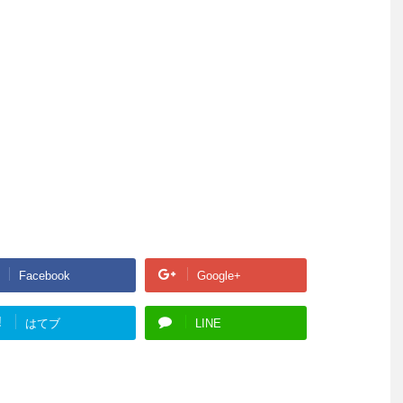
Facebook
Google+
!
はてブ
LINE