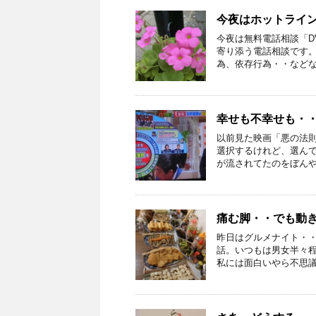
今夜はホットライ
今夜は無料電話相談「D
寄り添う電話相談です。
為、依存行為・・などなど
幸せも不幸せも・
以前見た映画「悪の法
選択するけれど、選ん
が流されてたのをぼんやり
痛む脚・・でも動
昨日はグルメナイト・
話。いつもは男女半々
私には面白いやら不思議や