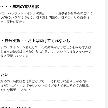
ン・・・無料の電話相談
Vモラハラホットライン」の開設日・・・当事者が当事者の思いに
DVモラハラだけでなく、引き離し問題や、引きこもりや自傷行
、家族に関わる ...
・・自分次第・・お上は助けてくれないし
則」のラストシーンあたりで「その結果がどうなるかわからず人は
でしまった結果は引き受けるしか無いよ」というようなメッセージ
と記憶しています ...
きたい
・始めの二時間ほどは男ばかりで・・それなりに盛り上がる?会
程度だけれど・・男ばかりというのはグルナイ史上初めての風景。
らな風景。 それで ...