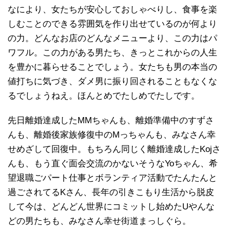
なにより、女たちが安心しておしゃべりし、食事を楽
しむことのできる雰囲気を作り出せているのが何より
の力。どんなお店のどんなメニューより、この力はパ
ワフル。この力がある男たち、きっとこれからの人生
を豊かに暮らせることでしょう。女たちも男の本当の
値打ちに気づき、ダメ男に振り回されることもなくな
るでしょうねえ。ほんとめでたしめでたしです。
先日離婚達成したMMちゃんも、離婚準備中のすずさ
んも、離婚後家族修復中のMっちゃんも、みなさん幸
せめざして回復中。もちろん同じく離婚達成したKojさ
んも、もう直ぐ面会交流のかないそうなYoちゃん、希
望退職ごパート仕事とボランティア活動でたんたんと
過ごされてるKさん、長年の引きこもり生活から脱皮
して今は、どんどん世界にコミットし始めたUやんな
どの男たちも、みなさん幸せ街道まっしぐら。