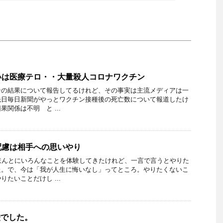
いは医療テロ・・大量殺人コロナワクチン
ンの結果について報告してるけれど、その事実は主流メディアは一
先日毎日新聞がやっとワクチン接種後の死亡数について報道したけ
果関係は不明 と ...
配慮は相手への思いやり
ほんとにいろんなことを体験してきたけれど、一言で言うとやりた
た。で、今は「我が人生に悔いなし」ってところ。やりたくないこ
たいことだけし ...
嘘でした。