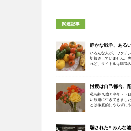
関連記事
静かな戦争、ある
いろんな人が、ワクチ
切報道していません。
れど、タイトルは99%因
忖度は自己都合、
私も齢70歳と半年・・
い放題に生きてきまし
とは徹底的にやらずにやり
騙された!! みんな