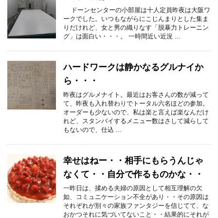
ドーンセンターの小部屋は十人定員昨夜は大阪ワ
ークでした。いつもながらにこじんまりとした集ま
りだけれど、女と男の織りなす「脱暴力トレーニン
グ」は面白い・・・。 一時間近い近況 ...
ハードワークは静かなるグルナイか
ら・・・
昨夜はグルメナイト。最近はお客さんの数が減って
て、昨夜も入れ替わりでトータル六名ほどの参加。
オーダーも少ないので、私は楽と言えば楽なんだけ
れど、スタンバイするメニュー数はさして減らして
もないので、仕込 ...
幸せはねー・・相手にもらうんじゃ
なくて・・自分で作るものかな・・
一昨日は、揉める夫婦の原因として相互理解の欠
如、コミュニケーション不全があり・・その原因は
それぞれが別々の家族ファンタジーを信じてて、な
おかつそれに気づいてないこと・・結果的にそれが