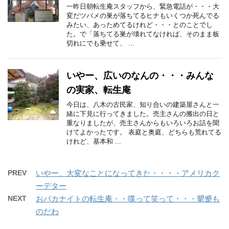
一昨日朝転生庵スタッフから、緊急電話が・・・大
変だツバメの巣が落ちてるヒナもいくつか死んでる
みたい、あっためてるけれど・・・とのことでし
た。で「落ちてる巣が壊れてなければ、そのまま板
切れにでも乗せて、 ...
いやー、広いのなんの・・・みんな
の実家、転生庵
今日は、八木の古民家、知り合いの建築屋さんと一
緒に下見に行ってきました。売主さんの搬出の日と
重なりましたが、売主さんからもいろいろお話を聞
けてよかったです。 表庭と奥庭、どちらも荒れてる
けれど、基本和 ...
PREV
いやー、大変なことになってきた・・・・アメリカク
ーデター
NEXT
おバカナイトの転生庵・・喋って笑って・・・顰蹙も
のだわ