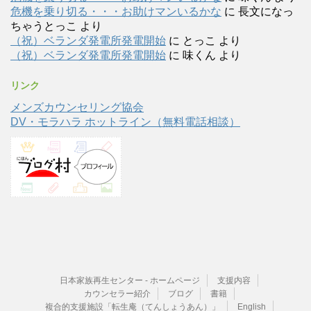
危機を乗り切る・・・お助けマンいるかな
に
長文になっ
ちゃうとっこ
より
（祝）ベランダ発電所発電開始
に
とっこ
より
（祝）ベランダ発電所発電開始
に
味くん
より
リンク
メンズカウンセリング協会
DV・モラハラ ホットライン（無料電話相談）
日本家族再生センター - ホームページ
支援内容
カウンセラー紹介
ブログ
書籍
複合的支援施設「転生庵（てんしょうあん）」
English