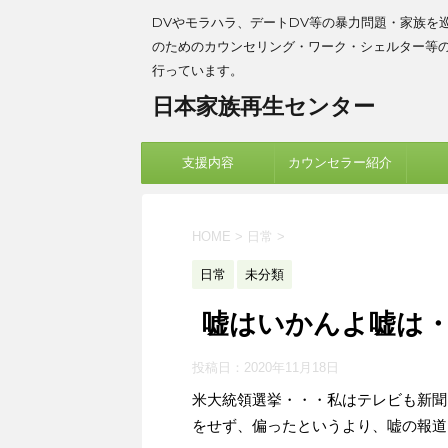
DVやモラハラ、デートDV等の暴力問題・家族を
のためのカウンセリング・ワーク・シェルター等
行っています。
日本家族再生センター
支援内容
カウンセラー紹介
HOME
>
日常
>
日常
未分類
嘘はいかんよ嘘は・
投稿日：
2020年11月18日
米大統領選挙・・・私はテレビも新聞
をせず、偏ったというより、嘘の報道