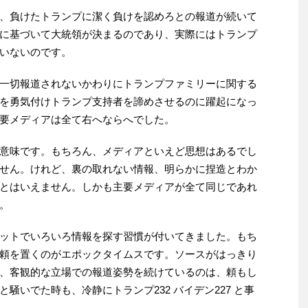
、負けたトランプに潔く負けを認めろとの報道が続いて
に基づいて大統領が決まるのであり、実際にはトランプ
いないのです。
一切報道されないかわりにトランプファミリーに関する
を勇気付けトランプ支持者を諦めさせるのに躍起になっ
要メディアは全て右へならへでした。
意味です。もちろん、メディアといえど思想はあるでし
せん。けれど、裏の取れない情報、明らかに捏造とわか
とはいえません。しかも主要メディアが全て同じであれ
。
ットでいろいろ情報を探す習慣が付いてきました。もち
頼を置くのがエポックタイムスです。ソースがはっきり
、客観的な立場での報道姿勢を続けているのは、頼もし
騒いでた時も、冷静にトランプ232 バイデン227 と事