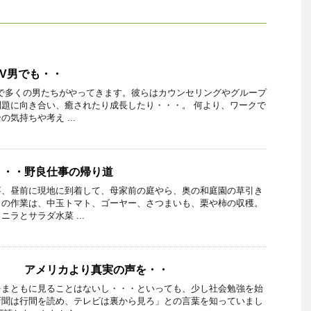
V男でも・・
で多くの男たちがやってきます。彼らはカウンセリングやグループ
題に向き合い、癒されたり成長したり・・・。 何より、ワークで
気持ちや考え ...
・・・野良仕事の帰り道
事、昼前に現地に到着して、母家前の庭やら、奥の和庭園の草引き
らの作業は、中玉トマト、ゴーヤー、さつまいも、栗や柿の収穫。
ラとサラダ水菜 ...
う アメリカより真実の声を・・
をまともに見ることはないし・・・といっても、少し社会勉強を始
新聞は行間を読め、テレビは裏から見ろ」との言葉を知っていまし