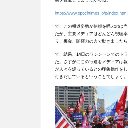
https://www.epochtimes.jp/p/index.html
で、この報道姿勢が信頼を呼ぶのは当
たが、主要メディアはどんどん視聴率
り、裏金、闇権力の力で動き出したら
で、結果、14日のワシントンでのト
た。さすがにこの行進をメディアは報
が人々を煽っているとの印象操作をし
付きだしているということでしょう。