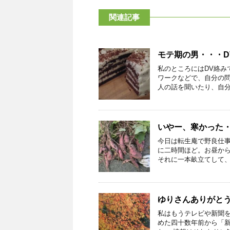
関連記事
モテ期の男・・・D
私のところにはDV絡み
ワークなどで、自分の問
人の話を聞いたり、自分の
いやー、寒かった
今日は転生庵で野良仕
に二時間ほど。お昼か
それに一本畝立てして、ニ
ゆりさんありがと
私はもうテレビや新聞
めた四十数年前から「