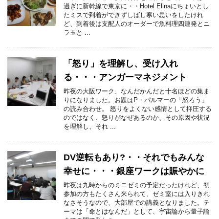
過ぎに新幹線で東京に・・Hotel Elinaにちょいとし
たミスで到着ができずしばし寒い思いをしたけれ
ど、到着後は支配人のオーダーで魚料理四連発とニ
ラ玉と ...
「怒り」を理解し、受け入れ
る・・・アンガーマネジメント
昨夜の大阪ワーク、なんだかんだと十名ほどの集ま
りになりました。お題はP・パルマーの「怒ろう」
の読み合わせ。 怒りをよくない感情として抑圧する
のではなく、怒りがなぜあるのか、その原因や状況
を理解し、それ ...
DV逆転もあり?・・それでもみんな
幸せに・・・銀座ワークは賑やかに
昨夜は九時からのミニゼミの予定だったけれど、初
参加の方もたくさん来られて、ゼミ室には入りきれ
なさそうなので、大部屋での講義となりました。テ
ーマは「命とはなんだ」として、宇宙論から量子論