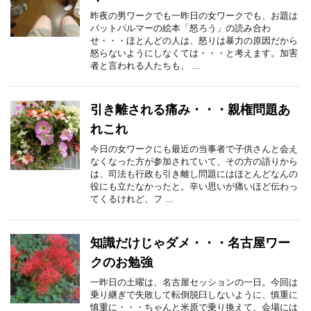
昨夜の男ワークでも一昨日の女ワークでも、お題は
パットパルマーの絵本「怒ろう」の読み合わ
せ・・・ほとんどの人は、怒りは暴力の原因だから
怒らないようにしなくては・・・と考えます。加害
者と言われる人たちも、 ...
引き離される痛み・・・親権問題あ
れこれ
今日の女ワークにも最近の当事者で子供さんと会え
なくなった方が参加されていて、その方の語りから
は、司法も行政も引き離し問題にはほとんどなんの
役にも立たなかったと。辛い思いが痛いほど伝わっ
てくるけれど、フ ...
知識だけじゃダメ・・・名古屋ワー
クのお勉強
一昨日の土曜は、名古屋セッションの一日。今回は
乗り継ぎで失敗して転倒脱臼しないように、慎重に
慎重に・・・ちゃんと米原で乗り換えて、会場には