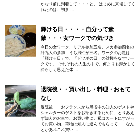
かなり前に到着して・・・と。 はじめに来場してく
れたのは、初参 ...
輝ける日・・・・自分って素
敵・・・女ワークでの気づき
今日の女ワーク、リアル参加五名、スカ参加四名の
計九人の参加、うち男性が三名。ワークのお題は
「輝ける日」で、「ドツボの日」の対極をなすワー
クです。 それぞれの人生の中で、何よりも輝かしく
誇らしく思えた体 ...
退院後・・買い出し・料理・おもて
なし
退院後・・おフランスから帰省中の知人のゲストや
シェルターのゲストをお招きするために、とりあえ
ず知人のお車で、お買い物に。私はカートにすがっ
てお買い物、荷物は知人に運んでもらって・・なん
とかあれこれ買い ...