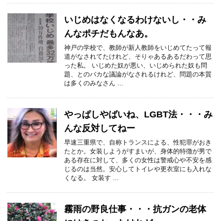
いじめはなくなるわけないし・・み
んなポチだもんなあ。
神戸の学校で、教師が新人教師をいじめてたって報
道がなされてたけれど、そりゃあるあるだわって思
った私。 いじめた奴が悪い、いじめられた奴も問
題、とのバカな議論がなされるけれど、問題の本質
は多くのみなさん ...
やっぱしやばいね、LGBT法・・・み
んな反対してねー
早速三重県で、自称トランスによる、性犯罪がおき
たとか。女装しようがすまいが、身体的特徴が男で
ある存在に対して、多くの女性は警戒心や不安を感
じるのは当然。安心してトイレや更衣室にも入れな
くなる。 女装す ...
霧雨の野良仕事・・・抗ガンの老体