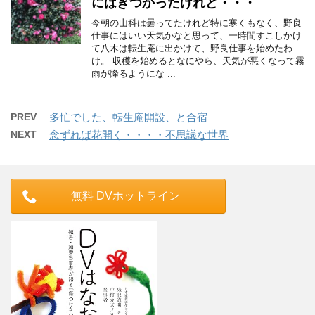
にはきつかったけれど・・・
今朝の山科は曇ってたけれど特に寒くもなく、野良
仕事にはいい天気かなと思って、一時間すこしかけ
て八木は転生庵に出かけて、野良仕事を始めたわ
け。 収穫を始めるとなにやら、天気が悪くなって霧
雨が降るようにな ...
PREV
多忙でした、転生庵開設、と合宿
NEXT
念ずれば花開く・・・・不思議な世界
無料 DVホットライン