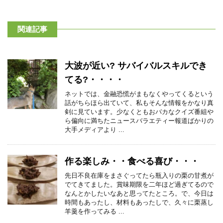
関連記事
大波が近い? サバイバルスキルでき
てる?・・・・
ネットでは、金融恐慌がまもなくやってくるという
話がちらほら出ていて、私もそんな情報をかなり真
剣に見ています。少なくともおバカなクイズ番組や
ら偏向に満ちたニュースバラエティー報道ばかりの
大手メディアより ...
作る楽しみ・・食べる喜び・・・
先日不良在庫をまさぐってたら瓶入りの栗の甘煮が
でてきてました。賞味期限を二年ほど過ぎてるので
なんとかしたいなあと思ってたところ。で、今日は
時間もあったし、材料もあったしで、久々に栗蒸し
羊羹を作ってみる ...