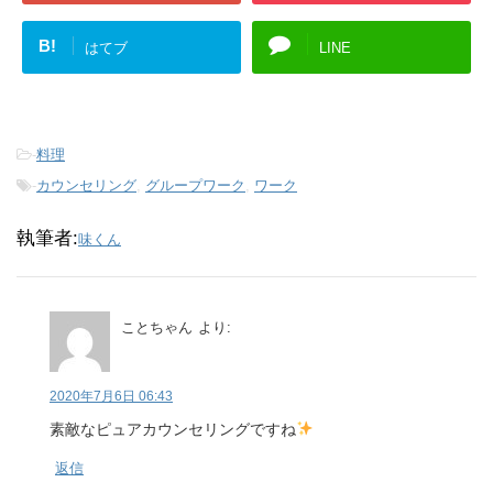
B!
はてブ
LINE
-
料理
-
カウンセリング
,
グループワーク
,
ワーク
執筆者:
味くん
ことちゃん
より:
2020年7月6日 06:43
素敵なピュアカウンセリングですね
返信