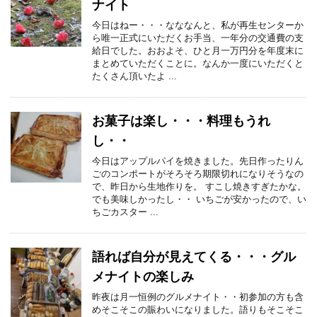
ナイト
今日はねー・・・なななんと、私が再生センターか
ら唯一正式にいただくお手当、一年分の交通費の支
給日でした。おおよそ、ひと月一万円分を年度末に
まとめていただくことに。なんか一度にいただくと
たくさん頂いたよ ...
お菓子は楽し・・・料理もうれ
し・・
今日はアップルパイを焼きました。先日作ったりん
ごのコンポートがそろそろ期限切れになりそうなの
で、昨日から生地作りを。 すこし焼きすぎたかな。
でも美味しかったし・・ いちごが安かったので、い
ちごカスター ...
語れば自分が見えてくる・・・グル
メナイトの楽しみ
昨夜は月一恒例のグルメナイト・・初参加の方も含
めそこそこの賑わいになりました。語りもそこそこ