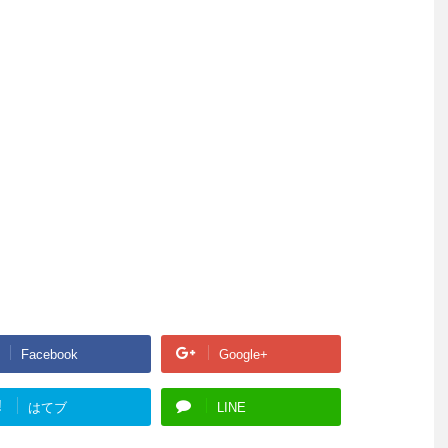
Facebook
Google+
!
はてブ
LINE