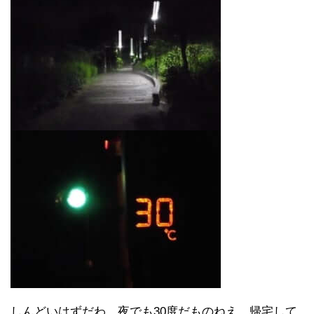
しんどいはずだわ、夜でも30度だものねえ。帰宅して