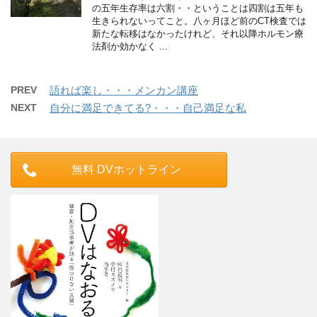
の五年生存率は六割・・ということは四割は五年も
生きられないってこと。八ヶ月ほど前のCT検査では
新たな転移はなかったけれど、それ以降ホルモン療
法剤か効かなく ...
PREV
語れば楽し・・・メンカン講座
NEXT
自分に満足できてる?・・・自己満足な私
無料 DVホットライン