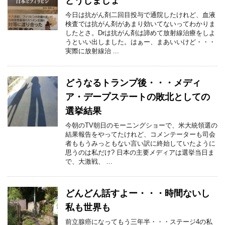
どうしましょ
今日は抗がん剤二回目投与で通院したけれど、血液
検査では抗がん剤があまり効いてないってわかりま
したとさ。Drは抗がん剤は諦めて放射線治療をしよ
うといい出しました。はぁー、まあいいけど・・・
実際に放射線治 ...
どうなるトランプ後・・・メディ
ア・デープステートの敗北としての
選挙結果
今朝のTV朝日のモーニングショーで、米大統領選の
結果報告をやってたけれど、コメンテーターも司会
者ももうみっともない言い訳に終始していたように
思うのは私だけ? 日本の主要メディアは選挙当日ま
で、大激戦、 ...
どんどん話すよー・・・時間ないし
私も世界も
前立腺癌になってもう三年半・・・ステージ4の私