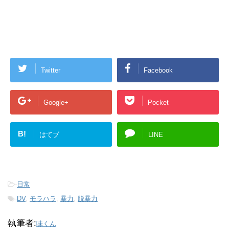
Twitter
Facebook
Google+
Pocket
B!
はてブ
LINE
-
日常
-
DV
,
モラハラ
,
暴力
,
脱暴力
執筆者:
味くん