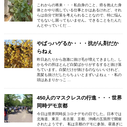
これからの将来・・・私自身のこと、癌を抱えた身
体とかやり残している仕事とかはあるけれど、それ
らは自分で対策を考えられることなので、特に悩ん
でもないし困ってもいません。できることをたんた
んとやっていくだ ...
やばっハゲるか・・・抗がん剤だか
らねぇ
昨日あたりから急激に抜け毛が増えてきました。し
かも今の所ほとんど白髪ばかりがするすると抜け落
ちています。白髪だけが抜けるのならいいけれど、
黒髪も抜けだしたらちょいとまずいよねぇ・・私の
頭はあまりかっこ ...
450人のマスクレスの行進・・・世界
同時デモ京都
今日は世界同時反コロナデモの日でした。日本では
北海道、東京、名古屋、京都、沖縄の五箇所で開催
されたようです。 私は京都のデモに参加。昼過ぎに