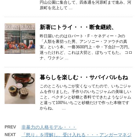
円山公園に集合して、四条通を河原町まで進み、河
原町を北上して ...
新著にトライ・・・断食継続、
昨日届いたのはロバート・F・ケネディー・Jrの
「人類を裏切った男、アンソニー・ファウチの真
実」という本、一冊3600円上・中・下合計一万円。
迷ったけれど、これは大切と、ぽちってもた。 コロ
ナ、ワクチン ...
暮らしを楽しむ・・サバイバルもね
このところいちごが安くなってたので、いちごジャ
ムを作りました。手作りのいちごジャムの美味しい
こと。ペクチンと砂糖と香料でできたようなジャム
と違って100%いちごと砂糖だけで作った本物です
からね。 ...
PREV
非暴力の人格モデル・・・
NEXT
「怒り」を理解し、受け入れる・・・アンガーマネジ