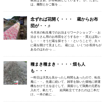
糖質はまあ、許容範囲としています。 が、たまに
は、麺類とかご飯を ...
念ずれば花開く・・・ 蔵からお布
団が・・♬
今月末の転生庵でのお泊まりワークショップ・・お
泊まりさん用のお布団をどうするか・・買えば高い
し・・・そうだ蔵を探そう・・ということで、久々
に蔵を開けて見ました。 蔵には、いくつか長持ちが
あるのはわかっ ...
種まき種まき・・・・畑も人
も・・・
一昨日は天気も良かったし時間もあったので、転生
庵に・・。先週に続いて、雑草を除いた畑地に耕運
機をかけて土をほぐして、溝掘りして鶏糞の元肥を
入れて、畝たて。 結局畝立てできたのは二本だ
け。一本の畝に ...