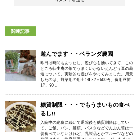
関連記事
遊んでます・・ベランダ農園
昨日は時間もあつたし、遊び心も湧いてきて、この
ところ転生庵の畑でうまくいかないえんどう豆の栽
培について、実験的な遊びをやってみました。用意
したのは、野菜用の用土14L×2＝500円、食用豆苗
1P、90 ...
糖質制限・・・でもうまいもの食べ
るし!!
入院中の絶食に続いて退院後も糖質制限はしてい
て、ご飯、パン、麺類、パスタなどでんぷん質は一
切食べていないけれど、乳製品とかフルーツなどの