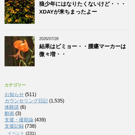
狼少年にはなりたくないけど・・・
XDAYが来ちまったよー
2026/07/28
結果はビミョー・・腫瘍マーカーは
微々増・・
カテゴリー
お知らせ
(511)
カウンセリング日記
(1,535)
体験談
(6)
動画
(3)
支援・援助論
(439)
支援記録
(738)
イベント
(231)