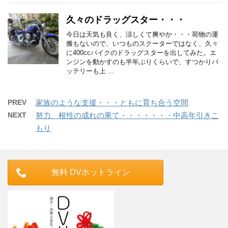
久々のドラッグスター・・・
今日は天気も良く、涼しくて爽やか・・・荷物の運
搬もないので、いつものスクーターではなく、久々
に400ccバイクのドラッグスターを出してみた。エ
ンジンを動かすのも半年ぶりくらいで、すつかりバ
ッテリーも上 ...
PREV
家族のような支援・・・ともに育ち合う空間
NEXT
努力、根性の成れの果て・・・・・・・中高年引きこ
もり
無料 DVホットライン