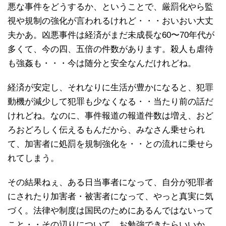
悪な事件をどうするか、ということで、厳罰化やら監
視や規制の強化が言われるけれど・・・おいおい大丈
夫かあ。凶悪事件は経済がまだ未成長な60〜70年代が
多くて、今の四、五倍の件数があります。殺人も虐待
も強姦も・・・今は随分と安全なんだけれどね。
経済が安定し、それなりに生活が豊かになると、犯罪
動機が減少して犯罪も少なくなる・・当たり前の話だ
けれどね。なのに、事件報道の報道件数は増え、おど
ろおどろしく伝えるもんだから、みなさん乗せられ
て、加害者に処罰を規制強化を・・との流れに乗せら
れてしまう。
その結果ねぇ、ある日当事者になって、自分が犯罪者
にされたり加害者・被害者になって、やっと真実に気
づく。法律や制度は国民のためにあるんではないって
こと・・その辺りについて、お勉強できたらいいか