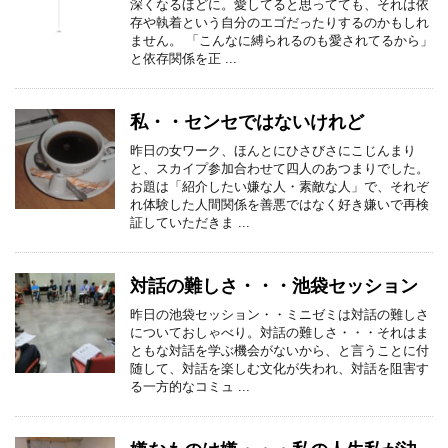
深くなるほどに。愛してると思ってても、それは依
存や執着という自分のエゴだったりするのかもしれ
ません。 「こんなに縛られるのも愛されてるから」
と依存関係を正 ...
私・・センセではないけれど
昨日の女ワーク、ほんとにひさびさにこじんまり
と、スカイプ参加合わせて四人のあつまりでした。
お題は「紹介したい嫌な人・素敵な人」で、それぞ
れ体験した人間関係を善悪ではなく好き嫌いで再検
証していただきま ...
対話の難しさ・・・池袋セッション
昨日の池袋セッション・・ミニゼミは対話の難しさ
についておしゃべり。対話の難しさ・・・それはま
ともな対話を学ぶ機会がないから、と言うことに付
随して、対話を楽しむ文化が失われ、対話を阻害す
る一方的なコミュ ...