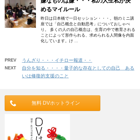
嫌なものは嫌・・・私の人生私が決
めるマイルール
昨日は日本橋で一日セッション・・・。朝のミニ講
座では「自己概念と自動思考」についておしゃべ
り。 多くの人の自己概念は、生育の中で教育される
ことによって形作られる、求められる人間像を内面
化しています。け ...
PREV
うんざり・・・イチロー報道・・
NEXT
自分を知る・・・・量子的な存在としての自己 ある
いは修復的支援のこと
無料 DVホットライン