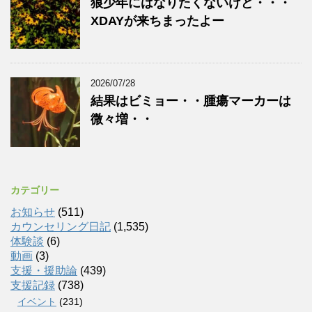
狼少年にはなりたくないけど・・・
XDAYが来ちまったよー
2026/07/28
結果はビミョー・・腫瘍マーカーは
微々増・・
カテゴリー
お知らせ
(511)
カウンセリング日記
(1,535)
体験談
(6)
動画
(3)
支援・援助論
(439)
支援記録
(738)
イベント
(231)