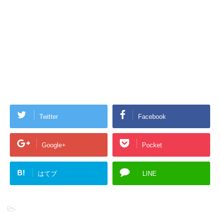
Twitter
Facebook
Google+
Pocket
B!
はてブ
LINE
-