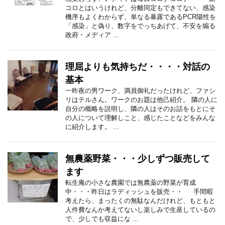
コロとはいうけれど、分離同定もできてない、感染
機序もよくわからず、単なる暴露であるPCR陽性を
「感染」と偽り、数字をでっちあげて、不安を煽る
政府・メディア ...
理屈よりも気持ちだ・・・・対話の
基本
一昨夜の男ワーク、満員御礼だったけれど、ファシ
リはテルさん。ワークのお題は他己紹介。 隣の人に
自分の概略を説明し、隣の人はそのお話をもとにそ
の人について理解しこと、感じたことなどをみんな
に紹介します。 ...
無農薬野菜・・・少しずつ販売して
ます
転生庵の小さな農園では無農薬の野菜が育成
中・・・昨日はラディッシュを販売・・ 手間暇
考えたら、まったくの無駄なんだけれど、もともと
人件費なんか考えてないし楽しみで生産しているの
で、少しでも収益にな ...