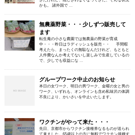
かも。 諸外国で ...
無農薬野菜・・・少しずつ販売して
ます
転生庵の小さな農園では無農薬の野菜が育成
中・・・昨日はラディッシュを販売・・ 手間暇
考えたら、まったくの無駄なんだけれど、もともと
人件費なんか考えてないし楽しみで生産しているの
で、少しでも収益にな ...
グループワーク中止のお知らせ
本日の女ワーク、明日の男ワーク、金曜の女と男の
ワーク、いずれも、オンラインも含め私味沢の体調
不良により、かいさいを中止いたします。
ワクチンがやって来た・・・
先日、京都市からワクチン接種券なるものが送られ
て来ました。65歳以上の方に無料でワクチン接種す