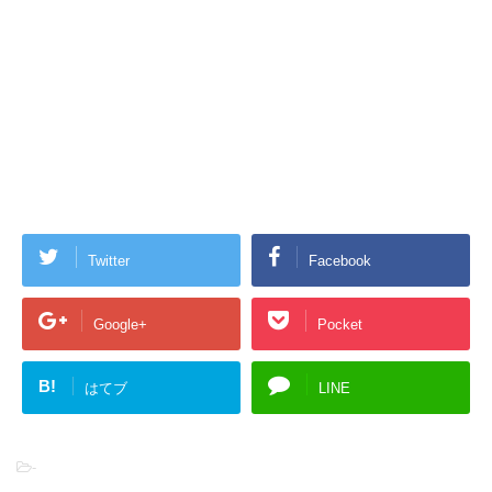
Twitter
Facebook
Google+
Pocket
B!
はてブ
LINE
-