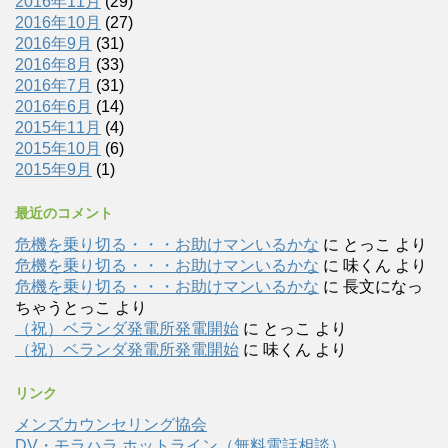
2016年11月
(29)
2016年10月
(27)
2016年9月
(31)
2016年8月
(33)
2016年7月
(31)
2016年6月
(14)
2015年11月
(4)
2015年10月
(6)
2015年9月
(1)
最近のコメント
危機を乗り切る・・・お助けマンいるかな
に
とっこ
より
危機を乗り切る・・・お助けマンいるかな
に
味くん
より
危機を乗り切る・・・お助けマンいるかな
に
長文になっ
ちゃうとっこ
より
（祝）ベランダ発電所発電開始
に
とっこ
より
（祝）ベランダ発電所発電開始
に
味くん
より
リンク
メンズカウンセリング協会
DV・モラハラ ホットライン（無料電話相談）