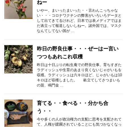
ねー
いやー、まいったまいった・・言わんこっちゃな
い・・・コロナワクチンの弊害がいろいろデータと
して出てきてるけれど、日本では表メディアではま
だ表立って報道しないしねー。諸外国では、マスク
なんてしてない国が ...
昨日の野良仕事・・・ぜーはー言い
つつもあれこれ収穫
昨日は十日ぶりの転生庵での野良仕事。育ちすぎた
ラディッシュや生育のあまり良くないじゃがいもを
収穫。ラディッシュは六キロほど、じゃがいもは10
キロほど収穫しました。 畝立てしてさつまいも
の苗、鳴門金 ...
育てる・・食べる・・分かち合
う・・
今や多くの人が政治権力の支配に思考を支配されて
て、人権が蹂躙されていることにも気づかなくなっ