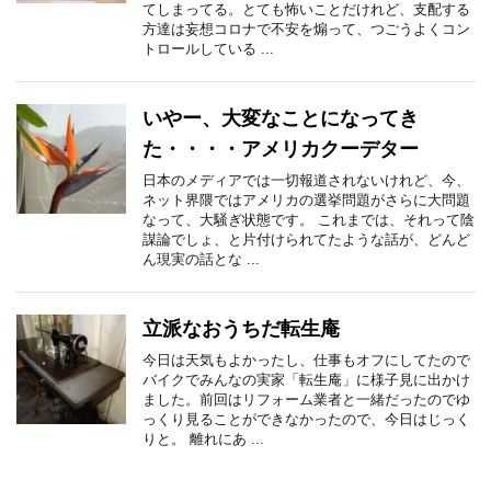
てしまってる。とても怖いことだけれど、支配する
方達は妄想コロナで不安を煽って、つごうよくコン
トロールしている ...
いやー、大変なことになってき
た・・・・アメリカクーデター
日本のメディアでは一切報道されないけれど、今、
ネット界隈ではアメリカの選挙問題がさらに大問題
なって、大騒ぎ状態です。 これまでは、それって陰
謀論でしょ、と片付けられてたような話が、どんど
ん現実の話とな ...
立派なおうちだ転生庵
今日は天気もよかったし、仕事もオフにしてたので
バイクでみんなの実家「転生庵」に様子見に出かけ
ました。前回はリフォーム業者と一緒だったのでゆ
っくり見ることができなかったので、今日はじっく
りと。 離れにあ ...