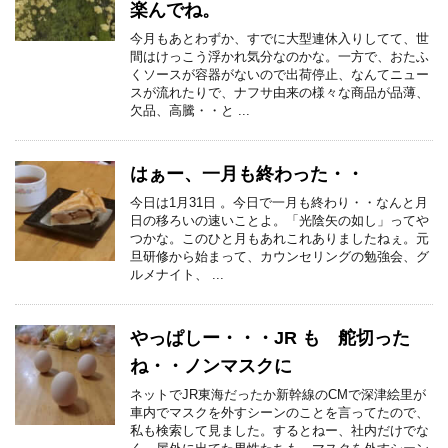
楽んでね。
今月もあとわずか、すでに大型連休入りしてて、世
間はけっこう浮かれ気分なのかな。一方で、おたふ
くソースが容器がないので出荷停止、なんてニュー
スが流れたりで、ナフサ由来の様々な商品が品薄、
欠品、高騰・・と ...
はぁー、一月も終わった・・
今日は1月31日 。今日で一月も終わり・・なんと月
日の移ろいの速いことよ。「光陰矢の如し」ってや
つかな。このひと月もあれこれありましたねぇ。元
旦研修から始まって、カウンセリングの勉強会、グ
ルメナイト、 ...
やっぱしー・・・JR も 舵切った
ね・・ノンマスクに
ネットでJR東海だったか新幹線のCMで深津絵里が
車内でマスクを外すシーンのことを言ってたので、
私も検索して見ました。するとねー、社内だけでな