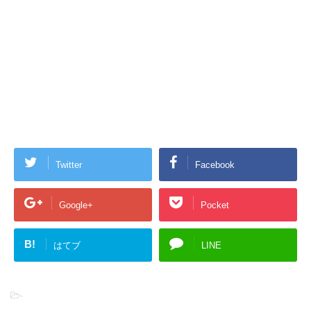
Twitter
Facebook
Google+
Pocket
B!
はてブ
LINE
-