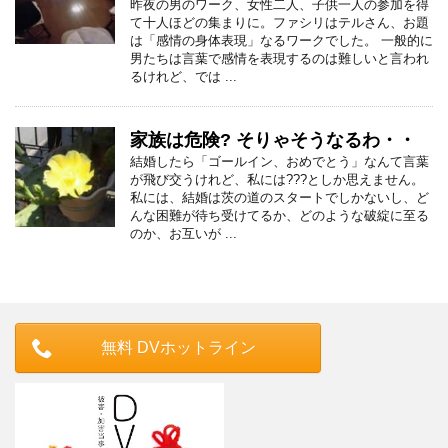
昨夜の男のワーク、女性二人、子供一人の参加を得
て十人ほどの集まりに。ファシリはテルさん、お題
は「感情の身体表現」なるワークでした。 一般的に
男たちは言葉で感情を表現するのは難しいと言われ
るけれど、では ...
家族は危険? そりゃそうなるわ・・
結婚したら「ゴールイン、おめでとう」なんて言葉
が飛び交うけれど、私には???としか思えません。
私には、結婚は茨の道のスタートでしかないし、ど
んな困難が待ち受けてるか、どのような破綻に至る
のか、お互いが ...
無料 DVホットライン