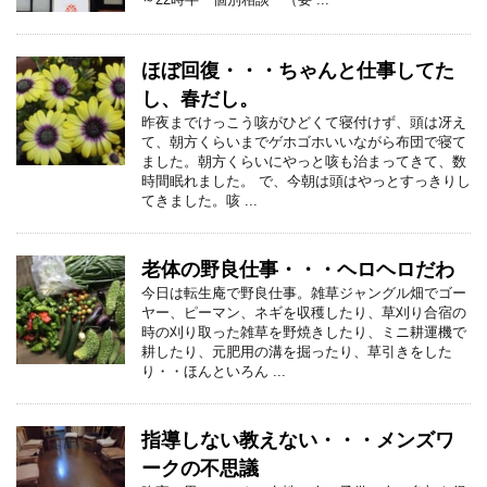
ほぼ回復・・・ちゃんと仕事してた
し、春だし。
昨夜までけっこう咳がひどくて寝付けず、頭は冴え
て、朝方くらいまでゲホゴホいいながら布団で寝て
ました。朝方くらいにやっと咳も治まってきて、数
時間眠れました。 で、今朝は頭はやっとすっきりし
てきました。咳 ...
老体の野良仕事・・・ヘロヘロだわ
今日は転生庵で野良仕事。雑草ジャングル畑でゴー
ヤー、ピーマン、ネギを収穫したり、草刈り合宿の
時の刈り取った雑草を野焼きしたり、ミニ耕運機で
耕したり、元肥用の溝を掘ったり、草引きをした
り・・ほんといろん ...
指導しない教えない・・・メンズワ
ークの不思議