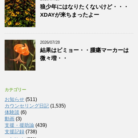
狼少年にはなりたくないけど・・・
XDAYが来ちまったよー
2026/07/28
結果はビミョー・・腫瘍マーカーは
微々増・・
カテゴリー
お知らせ
(511)
カウンセリング日記
(1,535)
体験談
(6)
動画
(3)
支援・援助論
(439)
支援記録
(738)