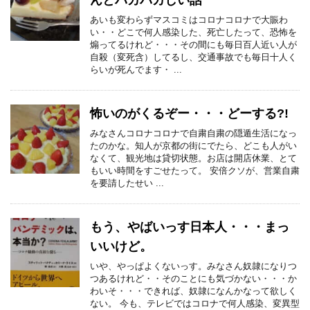
んとバカバカしい話
あいも変わらずマスコミはコロナコロナで大賑わ
い・・どこで何人感染した、死亡したって、恐怖を
煽ってるけれど・・・その間にも毎日百人近い人が
自殺（変死含）してるし、交通事故でも毎日十人く
らいが死んでます・ ...
怖いのがくるぞー・・・どーする?!
みなさんコロナコロナで自粛自粛の隠遁生活になっ
たのかな。知人が京都の街にでたら、どこも人がい
なくて、観光地は貸切状態。お店は開店休業、とて
もいい時間をすごせたって。 安倍クソが、営業自粛
を要請したせい ...
もう、やばいっす日本人・・・まっ
いいけど。
いや、やっぱよくないっす。みなさん奴隷になりつ
つあるけれど・・そのことにも気づかない・・・か
わいそ・・・できれば、奴隷になんかなって欲しく
ない。 今も、テレビではコロナで何人感染、変異型