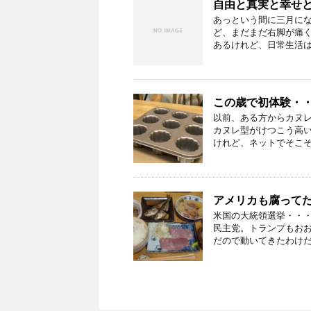
自由と真実と幸せ
あっという間に三月に
ど、まだまだ右脚が痛
あるけれど、日常生活はほ
この歳で初体験・
以前、ある方からカヌ
カヌレ型がけつこう高
けれど、ネットでそこそこ
アメリカも腐って
米国の大統領選挙・・・
民主党。トランプもお
だので動いてきたわけだ・