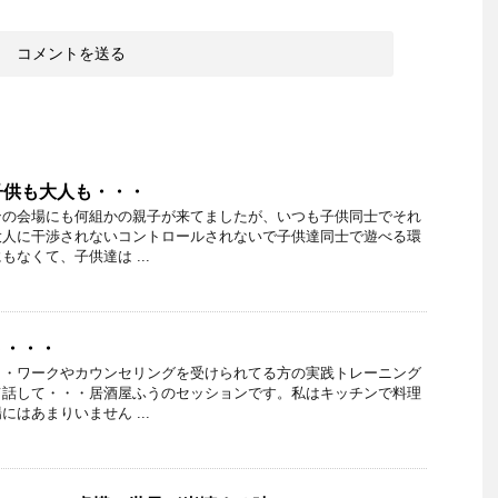
子供も大人も・・・
ンの会場にも何組かの親子が来てましたが、いつも子供同士でそれ
大人に干渉されないコントロールされないで子供達同士で遊べる環
なくて、子供達は ...
ト・・・
・・ワークやカウンセリングを受けられてる方の実践トレーニング
て話して・・・居酒屋ふうのセッションです。私はキッチンで料理
はあまりいません ...