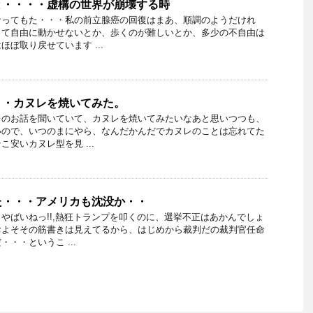
と・・・・虚構の世界が崩壊する時
なってもた・・・私の前立腺癌の回復はまあ、順調のようだけれ
くて自由に動かせないとか、歩くのが難しいとか、多少の不自由は
ぼ取り戻せています ...
・・カヌレを焼いてみた。
レのお話を聞いていて、カヌレを焼いてみたいなあと思いつつも、
いので、いつのまにやら、なんだかんだでカヌレのことは忘れてた
安いカヌレ型を見 ...
た・・・アメリカも沈没か・・
やばいねっ!!,熱狂トランプを叩くのに、選挙不正はあかんでしょ
およそその筋書きは見えてるから、はじめから裁判だの裁判官任命
・・というこ ...