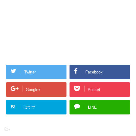
Twitter
Facebook
Google+
Pocket
B!
はてブ
LINE
-