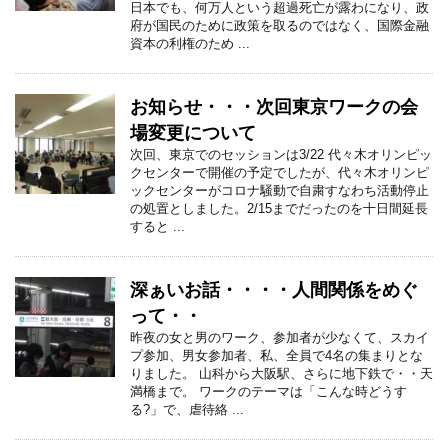
日本でも、何万人という超過死亡が露わになり、政
府が国民のために政策を取るのではなく、国際金融
資本の利権のため ...
お知らせ・・・次回東京ワークの会
場変更について
次回、東京でのセッションは3/22 代々木オリンピッ
クセンターで開催の予定でしたが、代々木オリンピ
ックセンターがコロナ騒動で自粛すなわち活動停止
の処置としました。2/15までだったのを十日間延長
すると ...
深ぁいお話・・・・人間関係をめぐ
って・・
昨夜の女と男のワーク、参加者が少なくて、スカイ
プ参加、男女参加者、私、全員で4名の集まりとな
りました。 山科から大阪駅、さらに地下鉄で・・天
満橋まで。 ワークのテーマは「こんな時どうす
る?」で、虐待絡 ...