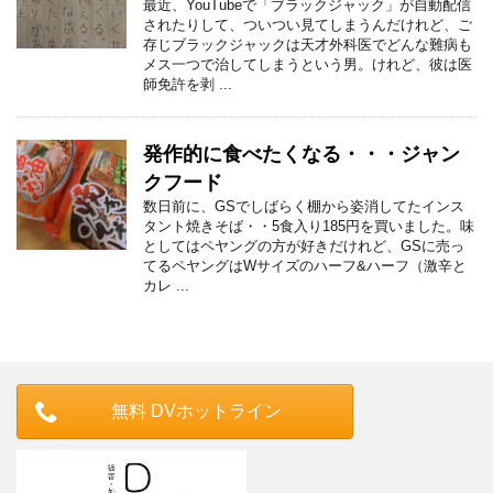
最近、YouTubeで「ブラックジャック」が自動配信
されたりして、ついつい見てしまうんだけれど、ご
存じブラックジャックは天才外科医でどんな難病も
メス一つで治してしまうという男。けれど、彼は医
師免許を剥 ...
発作的に食べたくなる・・・ジャン
クフード
数日前に、GSでしばらく棚から姿消してたインス
タント焼きそば・・5食入り185円を買いました。味
としてはペヤングの方が好きだけれど、GSに売っ
てるペヤングはWサイズのハーフ&ハーフ（激辛と
カレ ...
無料 DVホットライン