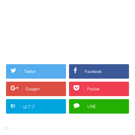
Twitter
Facebook
Google+
Pocket
B!
はてブ
LINE
-