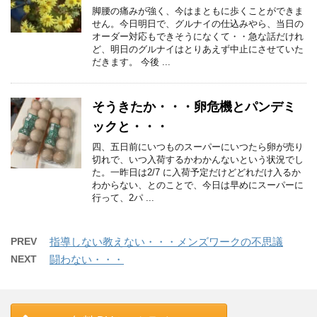
脚腰の痛みが強く、今はまともに歩くことができま
せん。今日明日で、グルナイの仕込みやら、当日の
オーダー対応もできそうになくて・・急な話だけれ
ど、明日のグルナイはとりあえず中止にさせていた
だきます。 今後 ...
そうきたか・・・卵危機とパンデミ
ックと・・・
四、五日前にいつものスーパーにいつたら卵が売り
切れで、いつ入荷するかわかんないという状況でし
た。一昨日は2/7 に入荷予定だけどどれだけ入るか
わからない、とのことで、今日は早めにスーパーに
行って、2パ ...
PREV
指導しない教えない・・・メンズワークの不思議
NEXT
闘わない・・・