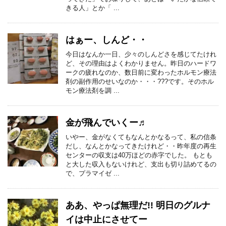
きる人」とか「 ...
はぁー、しんど・・
今日はなんか一日、少々のしんどさを感じてたけれ
ど、その理由はよくわかりません。昨日のハードワ
ークの疲れなのか、数日前に変わったホルモン療法
剤の副作用のせいなのか・・・???です。そのホル
モン療法剤を調 ...
金が飛んでいくー♬
いやー、金がなくてもなんとかなるって、私の信条
だし、なんとかなってきたけれど・・昨年度の再生
センターの収支は40万ほどの赤字でした。 もとも
と大した収入もないけれど、支出も切り詰めてるの
で、プラマイゼ ...
ああ、やっぱ無理だ!! 明日のグルナ
イは中止にさせてー