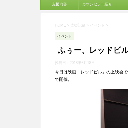
支援内容
カウンセラー紹介
HOME
>
支援記録
>
イベント
>
イベント
ふぅー、レッドピ
投稿日：
2018年6月18日
今日は映画「レッドピル」の上映会で
で開催。