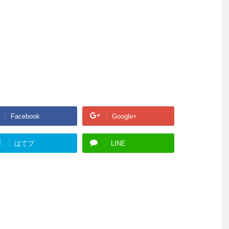
Facebook
Google+
!
はてブ
LINE