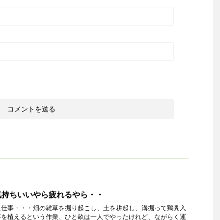
気持ちいいやら疲れるやら・・
良仕事・・・畑の雑草を掘り起こし、土を耕起し、溝掘って鶏糞入
芋を植えるという作業、ひと畝は一人でやったけれど、ながらく運