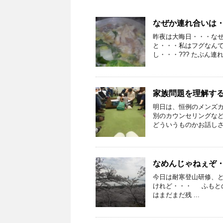
なぜか連れ合いは
昨夜は大晦日・・・な
と・・・私はフグなん
し・・・??? たぶん連れ
家族問題を理解す
明日は、恒例のメンズ
別のカウンセリングなど
どういうものかお話しさせ
なめんじゃねぇぞ・
今日は耐寒登山研修、
けれど・・・ ふもと
はまだまだ残 ...