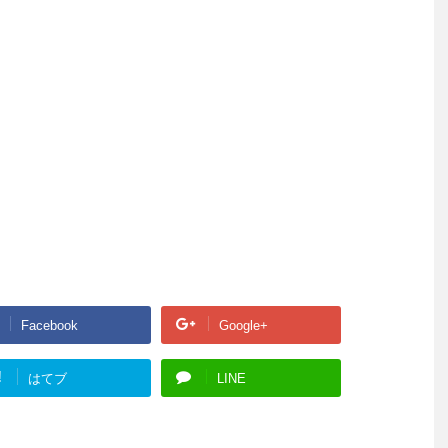
Facebook
Google+
!
はてブ
LINE