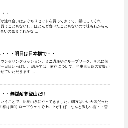
・・・
ぜか連れ合いはふぐちりセットを買ってきてて、鍋にしてくれ
て買うこともないし、ほとんど食べたこともないので味もわからん
合いの気まぐれかな ...
る・・・明日は日本橋で・・
カウンセリングセッション。ミニ講座やグループワーク、それに個
一日目いっぱい。 講座では、依存について、当事者目線の支援が
ていただきます ...
・・無謀耐寒登山だ!!
ということで、比良山系にやってきました。朝方はいい天気だった
の桜は満開 ロープウェイで上に上がれば、なんと激しい雨・・雪