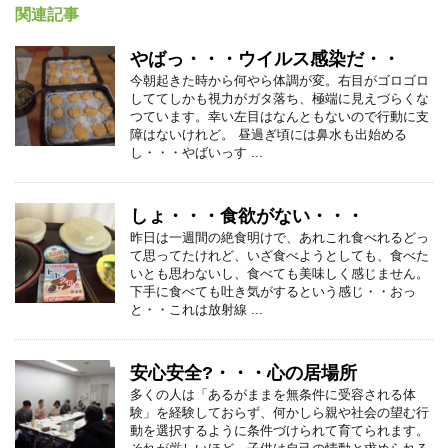
関連記事
やばっ・・・ウイルス感染だ・・
今朝起きた時から何やら体調が変。右目がゴロゴロ
しててしかも視力がガタ落ち、極端に見えづらくな
つています。幸い左目はなんともないので行動に支
障はないけれど。 昼過ぎ頃には鼻水も出始める
し・・・やばいっす ...
しょ・・・食欲がない・・・
昨日は一週間の絶食明けで、あれこれ食べれるどっ
て思ってたけれど、いざ食べようとしても、食べた
いとも思わないし、食べても美味しく感じません。
下手に食べても吐き気がするという感じ・・おっ
と・・これは放射線 ...
安心安全?・・・心の居場所
多くの人は「あるがままを無条件に受容される体
験」を経験しておらず、何かしら親や社会の望む行
動を選択するように条件づけられて育てられます。