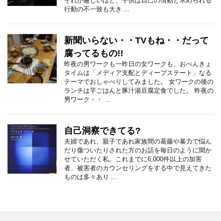
それが厳しいほど、子供は自己の情動と求められる
行動の不一致も大き ...
新聞いらない・・TVもね・・だって
腐ってるもの!!
昨夜の男ワークも一昨日の女ワークも、おべんきょ
タイムは「メディア支配とディープステート」なる
テーマでおしゃべりしてみました。 女ワークの後の
ランチは芋ごはんと豚汁湯豆腐定食でした。 昨夜の
男ワーク・・ ...
自己洞察できてる?
夫婦であれ、親子であれ家族間の葛藤や暴力で悩ん
だり傷ついたりされた方のお話を毎日のように聞か
せていただく私。これまでに6,000件以上の加害
者、被害者のカウンセリングをする中で見えてきた
ものは多々あり ...