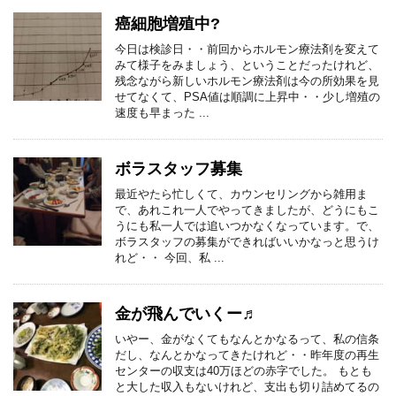
癌細胞増殖中?
今日は検診日・・前回からホルモン療法剤を変えて
みて様子をみましょう、ということだったけれど、
残念ながら新しいホルモン療法剤は今の所効果を見
せてなくて、PSA値は順調に上昇中・・少し増殖の
速度も早まった ...
ボラスタッフ募集
最近やたら忙しくて、カウンセリングから雑用ま
で、あれこれ一人でやってきましたが、どうにもこ
うにも私一人では追いつかなくなっています。で、
ボラスタッフの募集ができればいいかなっと思うけ
れど・・ 今回、私 ...
金が飛んでいくー♬
いやー、金がなくてもなんとかなるって、私の信条
だし、なんとかなってきたけれど・・昨年度の再生
センターの収支は40万ほどの赤字でした。 もとも
と大した収入もないけれど、支出も切り詰めてるの