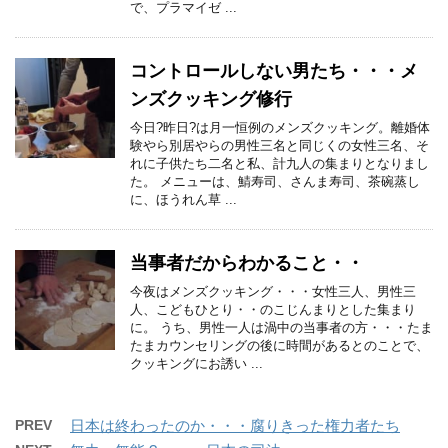
で、プラマイゼ ...
コントロールしない男たち・・・メ
ンズクッキング修行
今日?昨日?は月一恒例のメンズクッキング。離婚体
験やら別居やらの男性三名と同じくの女性三名、そ
れに子供たち二名と私、計九人の集まりとなりまし
た。 メニューは、鯖寿司、さんま寿司、茶碗蒸し
に、ほうれん草 ...
当事者だからわかること・・
今夜はメンズクッキング・・・女性三人、男性三
人、こどもひとり・・のこじんまりとした集まり
に。 うち、男性一人は渦中の当事者の方・・・たま
たまカウンセリングの後に時間があるとのことで、
クッキングにお誘い ...
PREV
日本は終わったのか・・・腐りきった権力者たち