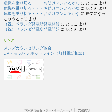
危機を乗り切る・・・お助けマンいるかな
に
とっこ
より
危機を乗り切る・・・お助けマンいるかな
に
味くん
より
危機を乗り切る・・・お助けマンいるかな
に
長文になっ
ちゃうとっこ
より
（祝）ベランダ発電所発電開始
に
とっこ
より
（祝）ベランダ発電所発電開始
に
味くん
より
リンク
メンズカウンセリング協会
DV・モラハラ ホットライン（無料電話相談）
日本家族再生センター - ホームページ
支援内容