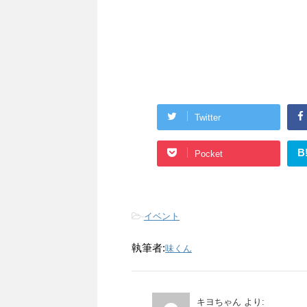
Twitter
B
Pocket
-
イベント
執筆者:
味くん
キヨちゃん
より: