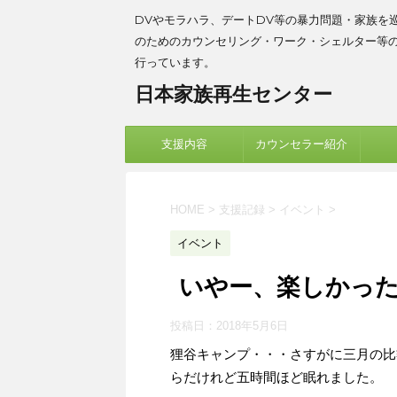
DVやモラハラ、デートDV等の暴力問題・家族を
のためのカウンセリング・ワーク・シェルター等
行っています。
日本家族再生センター
支援内容
カウンセラー紹介
HOME
>
支援記録
>
イベント
>
イベント
いやー、楽しかった
投稿日：
2018年5月6日
狸谷キャンプ・・・さすがに三月の比
らだけれど五時間ほど眠れました。