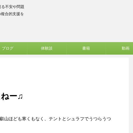
巡る不安や問題
の複合的支援を
ブログ
体験談
書籍
動画
ねー♫
叡山ほども寒くもなく、テントとシュラフでうつらうつ