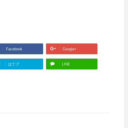
Facebook
Google+
!
はてブ
LINE