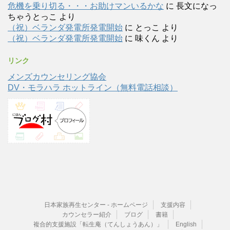
危機を乗り切る・・・お助けマンいるかな
に
長文になっ
ちゃうとっこ
より
（祝）ベランダ発電所発電開始
に
とっこ
より
（祝）ベランダ発電所発電開始
に
味くん
より
リンク
メンズカウンセリング協会
DV・モラハラ ホットライン（無料電話相談）
日本家族再生センター - ホームページ
支援内容
カウンセラー紹介
ブログ
書籍
複合的支援施設「転生庵（てんしょうあん）」
English