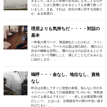
きました。ほとんど医療のお世話になることもなか
ったし、たまに医療にかかるとしても自費で賄って
いました。まあ、それは、自分の体に対する信頼と
か、ある程度の ...
理屈よりも気持ちだ・・・・対話の
基本
一昨夜の男ワーク、満員御礼だったけれど、ファシ
リはテルさん。ワークのお題は他己紹介。 隣の人に
自分の概略を説明し、隣の人はそのお話をもとにそ
の人について理解しこと、感じたことなどをみんな
に紹介します。 ...
嗚呼・・・金なし、地位なし、資格
なし
昨日は出勤してすぐに突然の来客。知らない方がキ
ャリーバッグ抱えての保護要請 !?いやいや、突然来
られても困るんですけど・・・折しも台風直撃の朝
だしぃー。 とはいえ、台風接近中の雨の中追い返す
わけにもい ...