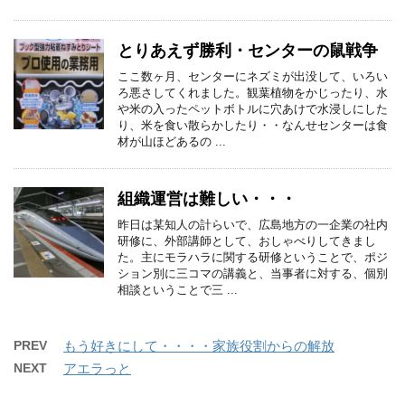
とりあえず勝利・センターの鼠戦争
ここ数ヶ月、センターにネズミが出没して、いろい
ろ悪さしてくれました。観葉植物をかじったり、水
や米の入ったペットボトルに穴あけで水浸しにした
り、米を食い散らかしたり・・なんせセンターは食
材が山ほどあるの ...
組織運営は難しい・・・
昨日は某知人の計らいで、広島地方の一企業の社内
研修に、外部講師として、おしゃべりしてきまし
た。主にモラハラに関する研修ということで、ポジ
ション別に三コマの講義と、当事者に対する、個別
相談ということで三 ...
PREV
もう好きにして・・・・家族役割からの解放
NEXT
アエラっと