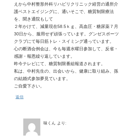
えから中村整形外科リハビリクリニック経営の通所介
護ベストエイジングに、通いそこで、糖質制限療法
を、聞き通院もして
２年かけて、減量現在58.5ｋｇ、高血圧・糖尿薬７月
30日から、服用せず頑張っています。グンゼスポーツ
クラブにて毎日筋トレ・スイミング通っています。
心の断酒会例会は、今も毎週水曜日参加して、反省・
感謝・報恩繰り返しています。
昨今テレビにて、糖質制限番組報道されます。
私は、中村先生の、出会いから、健康に取り組み、孫
の結婚式参加夢見ています。
ご自愛下さい。
返信
味くん
より: