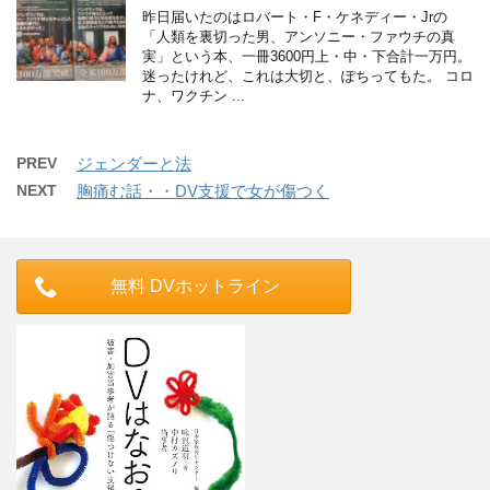
昨日届いたのはロバート・F・ケネディー・Jrの
「人類を裏切った男、アンソニー・ファウチの真
実」という本、一冊3600円上・中・下合計一万円。
迷ったけれど、これは大切と、ぽちってもた。 コロ
ナ、ワクチン ...
PREV
ジェンダーと法
NEXT
胸痛む話・・DV支援で女が傷つく
無料 DVホットライン