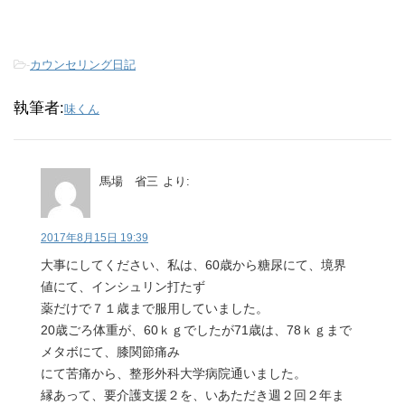
-
カウンセリング日記
執筆者:
味くん
馬場 省三
より:
2017年8月15日 19:39
大事にしてください、私は、60歳から糖尿にて、境界
値にて、インシュリン打たず
薬だけで７１歳まで服用していました。
20歳ごろ体重が、60ｋｇでしたが71歳は、78ｋｇまで
メタボにて、膝関節痛み
にて苦痛から、整形外科大学病院通いました。
縁あって、要介護支援２を、いあただき週２回２年ま