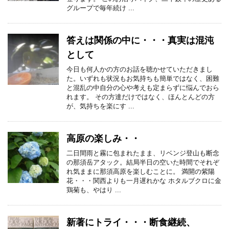
グループで毎年続け ...
答えは関係の中に・・・真実は混沌
として
今日も何人かの方のお話を聴かせていただきまし
た。いずれも状況もお気持ちも簡単ではなく、困難
と混乱の中自分の心や考えも定まらずに悩んでおら
れます。 その方達だけではなく、ほんとんどの方
が、気持ちを楽にす ...
高原の楽しみ・・
二日間雨と霧に包まれたまま、リベンジ登山も断念
の那須岳アタック。結局半日の空いた時間でそれぞ
れ気ままに那須高原を楽しむことに。 満開の紫陽
花・・・関西よりも一月遅れかな ホタルブクロに金
鶏菊も、やはり ...
新著にトライ・・・断食継続、