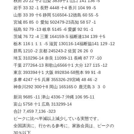
秋田 20 22 十2 山梨 3839十1 山口 141 136 -5
岩手 33 32 -1 長野 4448 十4 香川 104 99 -5
山形 33 39 十6 静岡 516504-12徳島 60 55 -5
宮城 85 85 ０ 愛知 502479-23高知 58 57 -1
福島 92 79 -13 岐阜 5145 -6 愛媛 92 91 -1
茨城 76 72 -4 三重 164159-S 福断連134 139 十5
栃木 116１１１ -5 滋賀 130116-14福断協141 129 -12
群馬 1210 -2 京都 245243-2 佐賀 26 26 ０
埼玉 310296-14 奈良 11099-11 長崎 87 77 -10
千葉 277264-13 和歌山6566十1 大分 127 115 -12
東京 393394十1 大阪 892834-58熊本 99 91 -8
多摩 4247 十5 兵庫 355326-29宮崎 48 46 -2
神奈川292 300十8 岡山 165165０ 鹿児島３ ３ ０
新潟 9685 -11 津山 4336-7 沖縄 106 95-11
富山 5758 十1 広島 313299-14
合計 7,459 7,136 -323
ピークに比べ半減以上減少している実態です。
全国講演に、行かれる参考に、家族会員は、ピークの
30％以下