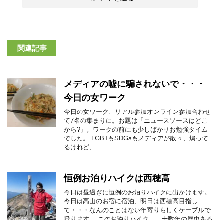
関連記事
メディアの嘘に騙されないで・・・
今日の女ワーク
今日の女ワーク、リアル参加オンライン参加合わせ
て7名の集まりに。お題は「ニュースソースはどこ
から?」。ワークの前にも少しばかりお勉強タイム
でした。 LGBTもSDGsもメディアが散々、煽って
るけれど、 ...
恒例お泊りハイクは西穂高
今日は昼過ぎに恒例のお泊りハイクに出かけます。
今日は高山のお宿に宿泊、明日は西穂高目指し
て・・・なんのことはない年寄りらしくケーブルで
登ります。 このお泊りハイク、二十数年の歴史ある