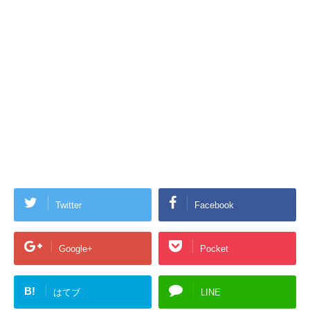
Twitter
Facebook
Google+
Pocket
B!
はてブ
LINE