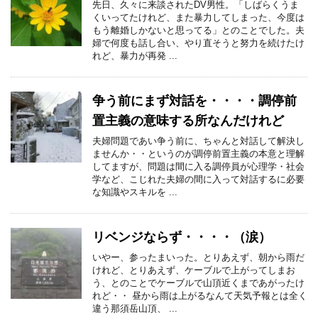
先日、久々に来談されたDV男性。「しばらくうま
くいってたけれど、また暴力してしまった、今度は
もう離婚しかないと思ってる」とのことでした。夫
婦で何度も話し合い、やり直そうと努力を続けたけ
れど、暴力が再発 ...
争う前にまず対話を・・・・調停前
置主義の意味する所なんだけれど
夫婦問題であい争う前に、ちゃんと対話して解決し
ませんか・・というのが調停前置主義の本意と理解
してますが、問題は間に入る調停員が心理学・社会
学など、こじれた夫婦の間に入って対話するに必要
な知識やスキルを ...
リベンジならず・・・・（涙）
いやー、参ったまいった。とりあえず、朝から雨だ
けれど、とりあえず、ケーブルで上がってしまお
う、とのことでケーブルで山頂近くまであがったけ
れど・・ 昼から雨は上がるなんて天気予報とは全く
違う那須岳山頂、 ...