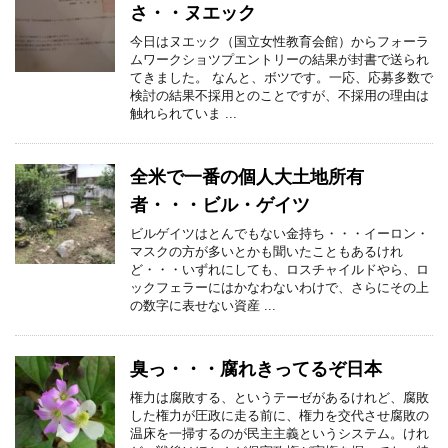
さ・・ヌエック
今日はヌエック（国立女性教育会館）からフォーラ
ムワークショツプエントリーの結果が封書で送られ
てきました。 なんと、ボツです。一応、応募多数で
検討の結果不採用とのことですが、不採用の理由は
触れられていま ...
全米で一番の個人大土地所有
者・・・ビル・ゲイツ
ビルゲイツはとんでもない金持ち・・・イーロン・
マスクの方が多いとかも聞いたこともあるけれ
ど・・・いずれにしても、ロスチャイルドやら、ロ
ックフェラーにはかなわないわけで、さらにその上
の数字に表せない資産 ...
臭っ・・・腐れきってるぞ日本
権力は腐敗する、というテーゼがあるけれど、腐敗
した権力が圧政に走る前に、権力を交代させ腐敗の
温床を一掃するのが民主主義というシステム。けれ