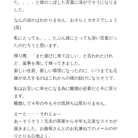
た。。。」と彼のこぼした言葉に涙がでそうになりま
した。
なんの涙かはわかりません、おそらくカオスでしょう
(笑)
私にとっても。。。たぶん彼にとっても深い言葉だっ
たのだろうと思います。
帰り際、「また遊びに来てほしい」と言われたけれ
ど、返事を濁して帰ってきました。
新しい住居、新しい環境になったのに、いつまでも元
嫁が出入するのはこれからの彼の妨げになりそうで。
私はお互いに幸せになる為に離婚が必要だと今に至り
ます。
離婚して４年の今もその気持ちは変わりません。
えーと・・・それとぉ～
あ～そうそう！元夫の実家から今年も立派なスイカが
届きました。お義母さんとのお礼兼ねてのメールのや
りとりも心地よく。