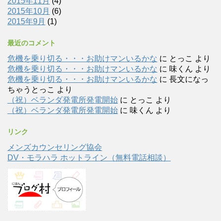
2015年11月
(4)
2015年10月
(6)
2015年9月
(1)
最近のコメント
危機を乗り切る・・・お助けマンいるかな
に
とっこ
より
危機を乗り切る・・・お助けマンいるかな
に
味くん
より
危機を乗り切る・・・お助けマンいるかな
に
長文になっ
ちゃうとっこ
より
（祝）ベランダ発電所発電開始
に
とっこ
より
（祝）ベランダ発電所発電開始
に
味くん
より
リンク
メンズカウンセリング協会
DV・モラハラ ホットライン（無料電話相談）