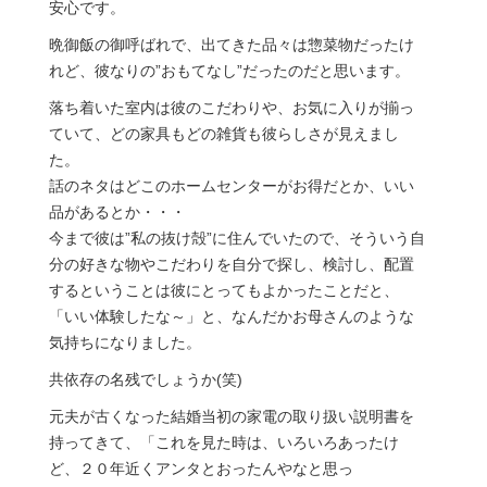
安心です。
晩御飯の御呼ばれで、出てきた品々は惣菜物だったけ
れど、彼なりの”おもてなし”だったのだと思います。
落ち着いた室内は彼のこだわりや、お気に入りが揃っ
ていて、どの家具もどの雑貨も彼らしさが見えまし
た。
話のネタはどこのホームセンターがお得だとか、いい
品があるとか・・・
今まで彼は”私の抜け殻”に住んでいたので、そういう自
分の好きな物やこだわりを自分で探し、検討し、配置
するということは彼にとってもよかったことだと、
「いい体験したな～」と、なんだかお母さんのような
気持ちになりました。
共依存の名残でしょうか(笑)
元夫が古くなった結婚当初の家電の取り扱い説明書を
持ってきて、「これを見た時は、いろいろあったけ
ど、２０年近くアンタとおったんやなと思っ