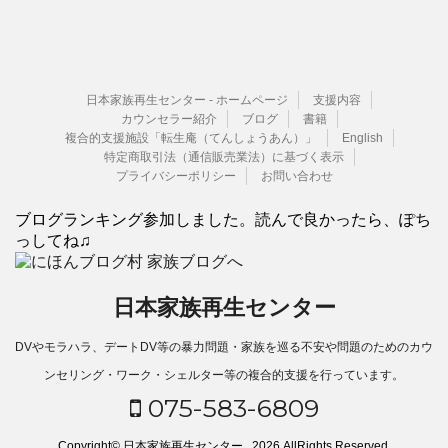
日本家族再生センター - ホームページ
支援内容
カウンセラー紹介
ブログ
書籍
複合的支援施設「転生庵（てんしょうあん）」
English
特定商取引法（通信販売業法）に基づく表示
プライバシーポリシー
お問い合わせ
ブログランキング参加しました。読んで良かったら、ぽち
っしてね♫
日本家族再生センター
DVやモラハラ、デートDV等の暴力問題・家族を巡る不安や問題のためのカウ
ンセリング・ワーク・シェルター等の複合的支援を行っています。
075-583-6809
Copyright© 日本家族再生センター , 2026 AllRights Reserved.