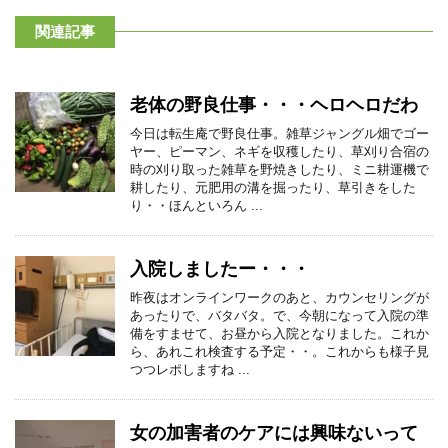
関連記事
老体の野良仕事・・・ヘロヘロだわ
今日は転生庵で野良仕事。雑草ジャングル畑でゴー
ヤー、ピーマン、ネギを収穫したり、草刈り合宿の
時の刈り取った雑草を野焼きしたり、ミニ耕運機で
耕したり、元肥用の溝を掘ったり、草引きをした
り・・ほんといろん ...
入院しましたー・・・
昨夜はオンラインワークのあと、カウンセリングが
あったりで、バタバタ。で、今朝になって入院の準
備をすませて、お昼から入院となりました。これか
ら、あれこれ検査する予定・・。これからも様子見
つつレポしますね ...
女の加害者のケアには興味ないって