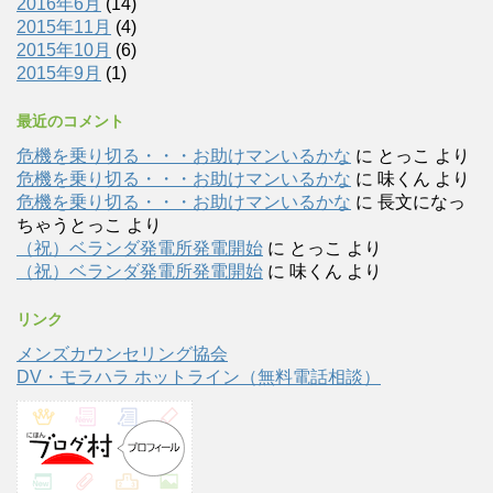
2016年6月
(14)
2015年11月
(4)
2015年10月
(6)
2015年9月
(1)
最近のコメント
危機を乗り切る・・・お助けマンいるかな
に
とっこ
より
危機を乗り切る・・・お助けマンいるかな
に
味くん
より
危機を乗り切る・・・お助けマンいるかな
に
長文になっ
ちゃうとっこ
より
（祝）ベランダ発電所発電開始
に
とっこ
より
（祝）ベランダ発電所発電開始
に
味くん
より
リンク
メンズカウンセリング協会
DV・モラハラ ホットライン（無料電話相談）