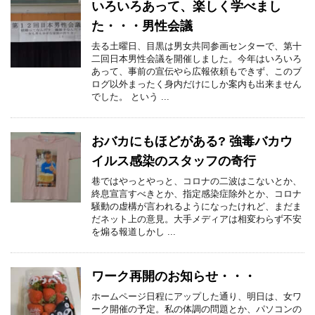
いろいろあって、楽しく学べまし
た・・・男性会議
去る土曜日、目黒は男女共同参画センターで、第十
二回日本男性会議を開催しました。今年はいろいろ
あって、事前の宣伝やら広報依頼もできず、このブ
ログ以外まったく身内だけにしか案内も出来ません
でした。 という ...
おバカにもほどがある? 強毒バカウ
イルス感染のスタッフの奇行
巷ではやっとやっと、コロナの二波はこないとか、
終息宣言すべきとか、指定感染症除外とか、コロナ
騒動の虚構が言われるようになったけれど、まだま
だネット上の意見。大手メディアは相変わらず不安
を煽る報道しかし ...
ワーク再開のお知らせ・・・
ホームページ日程にアップした通り、明日は、女ワ
ーク開催の予定。私の体調の問題とか、パソコンの