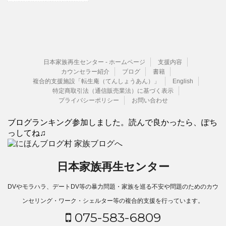
日本家族再生センター - ホームページ
支援内容
カウンセラー紹介
ブログ
書籍
複合的支援施設「転生庵（てんしょうあん）」
English
特定商取引法（通信販売業法）に基づく表示
プライバシーポリシー
お問い合わせ
ブログランキング参加しました。読んで良かったら、ぽち
っしてね♫
日本家族再生センター
DVやモラハラ、デートDV等の暴力問題・家族を巡る不安や問題のためのカウ
ンセリング・ワーク・シェルター等の複合的支援を行っています。
075-583-6809