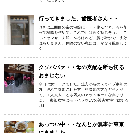
行ってきました、歯医者さん・・
けさは二回目の歯の治療に・・・傷んだところを削
って樹脂を詰めて。これでしばらく持ちそう。 こ
このセンセ、大胆にやるけれど、腕は確かで、失敗
はありません。保険のない私には、かなり配慮して
く ...
クソババァ・・母の支配を断ち切る
おまじない
今日は女ワークでした。遠方からのスカイプ参加の
方、遅れて参加された方、初参加の方など合わせ
て、大人六人こども四人のアットホームな集まり
に。 参加女性はモラハラやDVの被害女性ではある
けれ ...
あっつい中・・なんとか無事に東京
にきました。