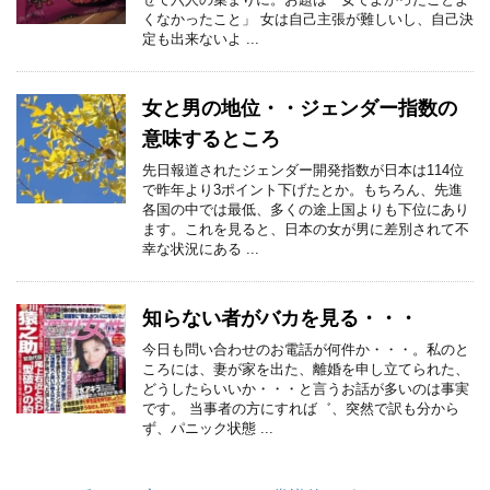
くなかったこと」 女は自己主張が難しいし、自己決
定も出来ないよ ...
女と男の地位・・ジェンダー指数の
意味するところ
先日報道されたジェンダー開発指数が日本は114位
で昨年より3ポイント下げたとか。もちろん、先進
各国の中では最低、多くの途上国よりも下位にあり
ます。これを見ると、日本の女が男に差別されて不
幸な状況にある ...
知らない者がバカを見る・・・
今日も問い合わせのお電話が何件か・・・。私のと
ころには、妻が家を出た、離婚を申し立てられた、
どうしたらいいか・・・と言うお話が多いのは事実
です。 当事者の方にすれば゛、突然で訳も分から
ず、パニック状態 ...