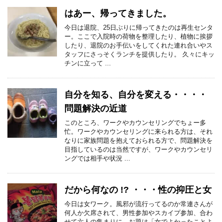
はあー、帰ってきました。
今日は退院、25日ぶりに帰ってきたのは再生センタ
ー。ここで入院時の荷物を整理したり、植物に挨拶
したり、退院のお手伝いをしてくれた連れ合いやス
タッフにさっそくランチを提供したり。 久々にキッ
チンに立って ...
自分を知る、自分を変える・・・・
問題解決の近道
このところ、ワークやカウンセリングでちょー多
忙。ワークやカウンセリングに来られる方は、それ
なりに家族問題を抱えておられる方で、問題解決を
目指しているのは当然ですが、ワークやカウンセリ
ングでは相手や状況 ...
だから何なの !? ・・・性の抑圧と女
今日は女ワーク。風邪が流行ってるのか常連さんが
何人か欠席されて、男性参加やスカイプ参加、合わ
せて六人の集まりに。お題は「女でよかったことよ