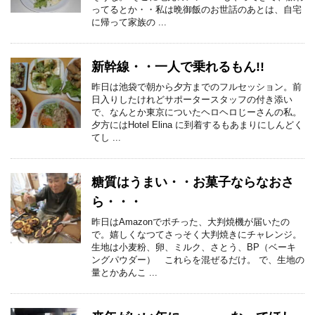
ってるとか・・私は晩御飯のお世話のあとは、自宅
に帰って家族の ...
新幹線・・一人で乗れるもん!!
昨日は池袋で朝から夕方までのフルセッション。前
日入りしたけれどサポータースタッフの付き添い
で、なんとか東京についたヘロヘロじーさんの私。
夕方にはHotel Elina に到着するもあまりにしんどく
てし ...
糖質はうまい・・お菓子ならなおさ
ら・・・
昨日はAmazonでポチった、大判焼機が届いたの
で。嬉しくなつてさっそく大判焼きにチャレンジ。
生地は小麦粉、卵、ミルク、さとう、BP（ベーキ
ングパウダー） これらを混ぜるだけ。 で、生地の
量とかあんこ ...