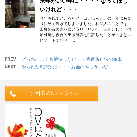
来年がいい年に・・・・なってほし
いけれど・・・
今年も残すところあと一日。ほんとこの一年はあま
りに早く過ぎてしまいました。私個人のことでは、
田舎の古民家を買い取り、リノベーションして、宿
泊可能な複合的支援施設を開設したことが大きなエ
ピソードであり、 ...
PREV
どっちにしても解決しない・・断絶防止法の是非
NEXT
やられた!! 詐欺だ・・・お金はやっかいだ
無料 DVホットライン