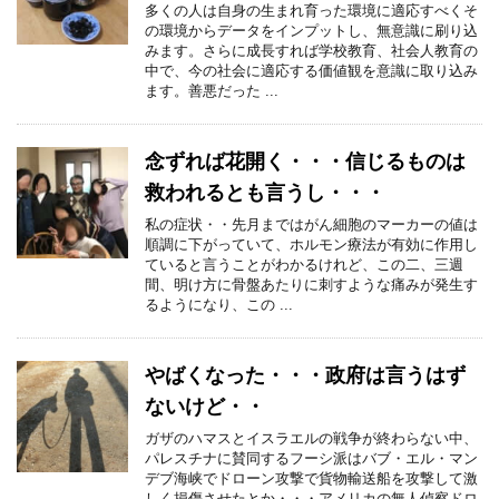
多くの人は自身の生まれ育った環境に適応すべくそ
の環境からデータをインプットし、無意識に刷り込
みます。さらに成長すれば学校教育、社会人教育の
中で、今の社会に適応する価値観を意識に取り込み
ます。善悪だった ...
念ずれば花開く・・・信じるものは
救われるとも言うし・・・
私の症状・・先月まではがん細胞のマーカーの値は
順調に下がっていて、ホルモン療法が有効に作用し
ていると言うことがわかるけれど、この二、三週
間、明け方に骨盤あたりに刺すような痛みが発生す
るようになり、この ...
やばくなった・・・政府は言うはず
ないけど・・
ガザのハマスとイスラエルの戦争が終わらない中、
パレスチナに賛同するフーシ派はバブ・エル・マン
デブ海峡でドローン攻撃で貨物輸送船を攻撃して激
しく損傷させたとか・・・アメリカの無人偵察ドロ