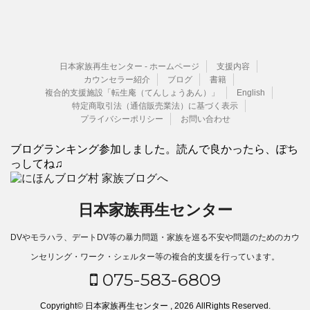
日本家族再生センター - ホームページ
支援内容
カウンセラー紹介
ブログ
書籍
複合的支援施設「転生庵（てんしょうあん）」
English
特定商取引法（通信販売業法）に基づく表示
プライバシーポリシー
お問い合わせ
ブログランキング参加しました。読んで良かったら、ぽち
っしてね♫
日本家族再生センター
DVやモラハラ、デートDV等の暴力問題・家族を巡る不安や問題のためのカウ
ンセリング・ワーク・シェルター等の複合的支援を行っています。
075-583-6809
Copyright© 日本家族再生センター , 2026 AllRights Reserved.