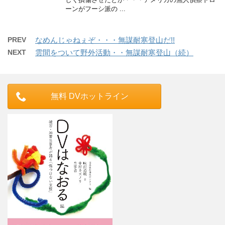
ーンがフーシ派の ...
PREV
なめんじゃねぇぞ・・・無謀耐寒登山だ!!
NEXT
雲間をついて野外活動・・無謀耐寒登山（続）
無料 DVホットライン