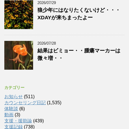
2026/07/29
狼少年にはなりたくないけど・・・
XDAYが来ちまったよー
2026/07/28
結果はビミョー・・腫瘍マーカーは
微々増・・
カテゴリー
お知らせ
(511)
カウンセリング日記
(1,535)
体験談
(6)
動画
(3)
支援・援助論
(439)
支援記録
(738)