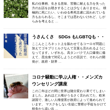
私の仕事柄、生きる意味、苦難に耐える力を失った
方のお話をお聴きすることは少なくありません。 積
極的に死にたい、いわゆる希死念慮に囚われている
方もおられるし、そこまでは思わないけれど、しが
らみを考えると ...
うさんくさ SDGs もLGBTQも・・
ここんところネット上を賑わせてるコーロギ問題に
加えてゴキブリミルクなんて言葉も言われるように
なってます。いずれも、高タンパクで人口爆発に備
えて、昆虫食で対応しようとの言説で、それらの開
発が、政府・財界 ...
コロナ騒動に学ぶ人権・・メンズカ
ウンセリング講座
この二年ほどの間に世界は随分変わり果ててしまい
ました。あれほど人権がうるさく言われてた、欧米
諸国で、激しい人権侵害が政府によって進められて
います。 マスクをしない生徒に警察が手錠をかけて
校舎から追い出 ...