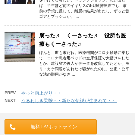
を下げてるらしい。トランプショック。思い出せ
ば、半年ほど前のイギリスのEU離脱投票でも、事
前の予想に反して、離脱の結果が出たし、ずっと昔
ゴアとブッシュが、 ...
腐った♬ くーさった♬ 役所も医
療もくーさった♬
ほんと、世も末だね。医療機関がコロナ騒動に乗じ
て、コロナ患者用ベッドの空床保証で大儲けをした
とか、建設省の役人がデータを改竄してたとか、モ
リ・カケ問題があれだけ騒がれたのに、公正・公平
な法の順用がなさ ...
PREV
やっと雨上がり・・
NEXT
うるわしき乗鞍・・新たな伝説が生まれて・・
無料 DVホットライン