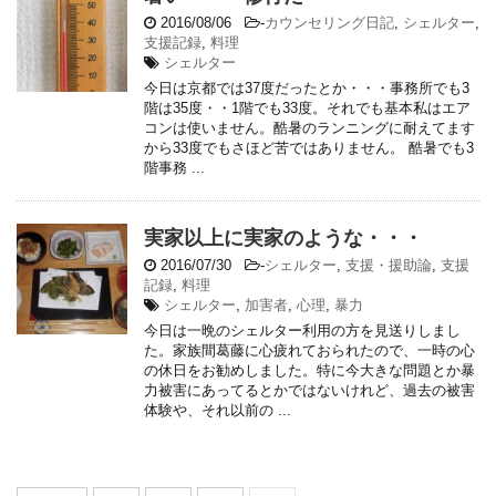
2016/08/06
-
カウンセリング日記
,
シェルター
,
支援記録
,
料理
シェルター
今日は京都では37度だったとか・・・事務所でも3
階は35度・・1階でも33度。それでも基本私はエア
コンは使いません。酷暑のランニングに耐えてます
から33度でもさほど苦ではありません。 酷暑でも3
階事務 ...
実家以上に実家のような・・・
2016/07/30
-
シェルター
,
支援・援助論
,
支援
記録
,
料理
シェルター
,
加害者
,
心理
,
暴力
今日は一晩のシェルター利用の方を見送りしまし
た。家族間葛藤に心疲れておられたので、一時の心
の休日をお勧めしました。特に今大きな問題とか暴
力被害にあってるとかではないけれど、過去の被害
体験や、それ以前の ...