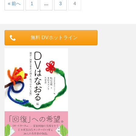
« 前へ
1
…
3
4
無料 DVホットライン