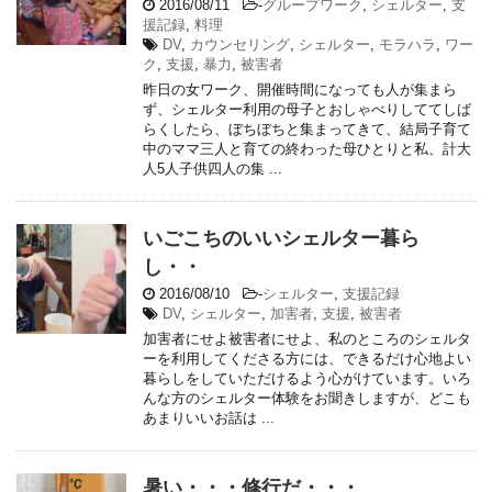
2016/08/11
-
グループワーク
,
シェルター
,
支
援記録
,
料理
DV
,
カウンセリング
,
シェルター
,
モラハラ
,
ワー
ク
,
支援
,
暴力
,
被害者
昨日の女ワーク、開催時間になっても人が集まら
ず、シェルター利用の母子とおしゃべりしててしば
らくしたら、ぼちぼちと集まってきて、結局子育て
中のママ三人と育ての終わった母ひとりと私、計大
人5人子供四人の集 ...
いごこちのいいシェルター暮ら
し・・
2016/08/10
-
シェルター
,
支援記録
DV
,
シェルター
,
加害者
,
支援
,
被害者
加害者にせよ被害者にせよ、私のところのシェルタ
ーを利用してくださる方には、できるだけ心地よい
暮らしをしていただけるよう心がけています。いろ
んな方のシェルター体験をお聞きしますが、どこも
あまりいいお話は ...
暑い・・・修行だ・・・