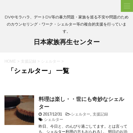
DVやモラハラ、デートDV等の暴力問題・家族を巡る不安や問題のため
のカウンセリング・ワーク・シェルター等の複合的支援を行っていま
す。
日本家族再生センター
HOME
>
支援記録
>
シェルター
>
「シェルター」 一覧
料理は楽し・・世にも奇妙なシェル
ター
2017/12/31
-
シェルター
,
支援記録
シェルター
昨日、今日と、のんびり過ごしてます。とは言って
も、シェルター利用の方もおられるし、明日のお泊