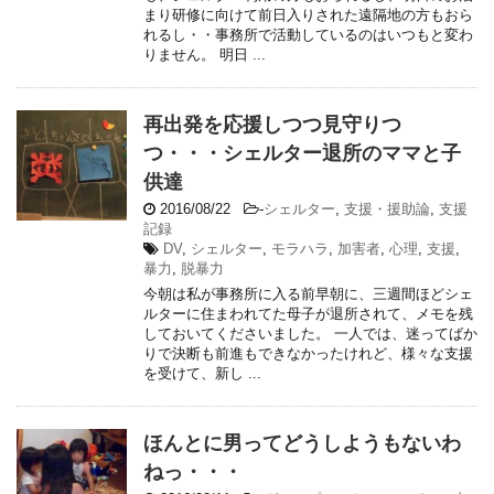
まり研修に向けて前日入りされた遠隔地の方もおら
れるし・・事務所で活動しているのはいつもと変わ
りません。 明日 ...
再出発を応援しつつ見守りつ
つ・・・シェルター退所のママと子
供達
2016/08/22
-
シェルター
,
支援・援助論
,
支援
記録
DV
,
シェルター
,
モラハラ
,
加害者
,
心理
,
支援
,
暴力
,
脱暴力
今朝は私が事務所に入る前早朝に、三週間ほどシェ
ルターに住まわれてた母子が退所されて、メモを残
しておいてくださいました。 一人では、迷ってばか
りで決断も前進もできなかったけれど、様々な支援
を受けて、新し ...
ほんとに男ってどうしようもないわ
ねっ・・・