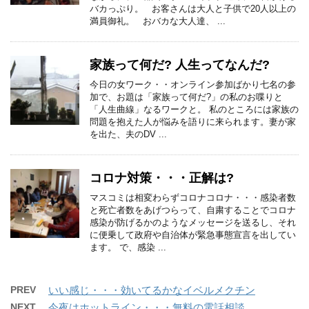
バカっぷり。 お客さんは大人と子供で20人以上の
満員御礼。 おバカな大人達、 ...
家族って何だ? 人生ってなんだ?
今日の女ワーク・・オンライン参加ばかり七名の参
加で、お題は「家族って何だ?」の私のお喋りと
「人生曲線」なるワークと。 私のところには家族の
問題を抱えた人が悩みを語りに来られます。妻が家
を出た、夫のDV ...
コロナ対策・・・正解は?
マスコミは相変わらずコロナコロナ・・・感染者数
と死亡者数をあげつらって、自粛することでコロナ
感染が防げるかのようなメッセージを送るし、それ
に便乗して政府や自治体が緊急事態宣言を出してい
ます。 で、感染 ...
PREV
いい感じ・・・効いてるかなイベルメクチン
NEXT
今夜はホットライン・・・無料の電話相談