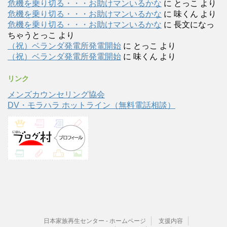
危機を乗り切る・・・お助けマンいるかな
に
とっこ
より
危機を乗り切る・・・お助けマンいるかな
に
味くん
より
危機を乗り切る・・・お助けマンいるかな
に
長文になっ
ちゃうとっこ
より
（祝）ベランダ発電所発電開始
に
とっこ
より
（祝）ベランダ発電所発電開始
に
味くん
より
リンク
メンズカウンセリング協会
DV・モラハラ ホットライン（無料電話相談）
日本家族再生センター - ホームページ
支援内容