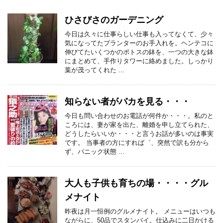
ひさびさのガーデニング
今日は久々に仕事らしい仕事も入ってなくて、少々
気になってたプランターのお手入れを。ヘンテコに
伸びてたいくつかのポトスの鉢を、一つの大きな鉢
にまとめて、手作りタワーに絡めました。しっかり
葉が茂ってくれた ...
知らない者がバカを見る・・・
今日も問い合わせのお電話が何件か・・・。私のと
ころには、妻が家を出た、離婚を申し立てられた、
どうしたらいいか・・・と言うお話が多いのは事実
です。 当事者の方にすれば゛、突然で訳も分から
ず、パニック状態 ...
大人も子供も育ちの場・・・・グル
メナイト
昨夜は月一恒例のグルメナイト。 メニューはいつも
ながらに、50品でスタンバイ。仕込みに二日かける