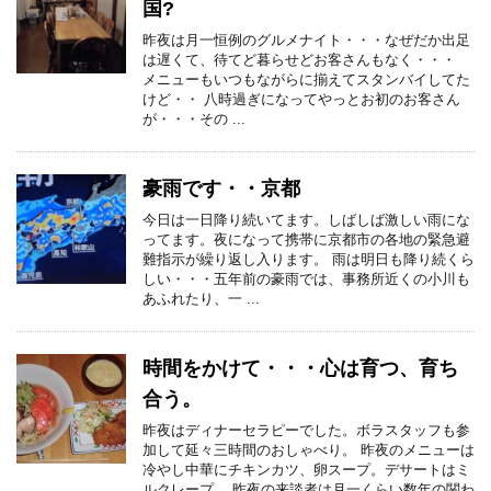
国?
昨夜は月一恒例のグルメナイト・・・なぜだか出足
は遅くて、待てど暮らせどお客さんもなく・・・
メニューもいつもながらに揃えてスタンバイしてた
けど・・ 八時過ぎになってやっとお初のお客さん
が・・・その ...
豪雨です・・京都
今日は一日降り続いてます。しばしば激しい雨にな
ってます。夜になって携帯に京都市の各地の緊急避
難指示が繰り返し入ります。 雨は明日も降り続くら
しい・・・五年前の豪雨では、事務所近くの小川も
あふれたり、一 ...
時間をかけて・・・心は育つ、育ち
合う。
昨夜はディナーセラピーでした。ボラスタッフも参
加して延々三時間のおしゃべり。 昨夜のメニューは
冷やし中華にチキンカツ、卵スープ。デサートはミ
ルクレープ。 昨夜の来談者は月一くらい数年の関わ